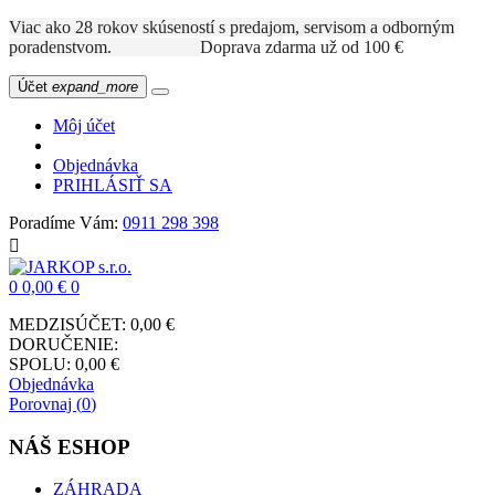
Viac ako 28 rokov skúseností s predajom, servisom a odborným
poradenstvom.
Doprava zdarma už od 100 €
Účet
expand_more
Môj účet
Objednávka
PRIHLÁSIŤ SA
Poradíme Vám:
0911 298 398

0
0,00 €
0
MEDZISÚČET:
0,00 €
DORUČENIE:
SPOLU:
0,00 €
Objednávka
Porovnaj (
0
)
NÁŠ ESHOP
ZÁHRADA