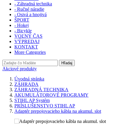
- Záhradná technika
- Ručné náradie
- Osivá a hnojivá
ŠPORT
- Hokej
- Bicykle
VOĽNÝ ČAS
VÝPREDAJ
KONTAKT
More Categories
Hľadaj
Akciové produkty
Úvodná stránka
ZÁHRADA
ZÁHRADNÁ TECHNIKA
AKUMULÁTOROVÉ PROGRAMY
STIHL AP Systém
PRÍSLUŠENSTVO STIHL AP
Adaptér prepojovacieho kábla na akumul. slot