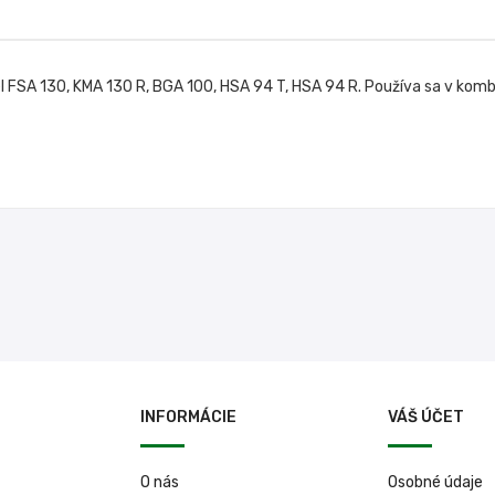
el FSA 130, KMA 130 R, BGA 100, HSA 94 T, HSA 94 R. Používa sa v ko
INFORMÁCIE
VÁŠ ÚČET
O nás
Osobné údaje