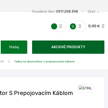
Poradíme Vám:
0911 298 398
Účet
expand_more
0,00 €
0
Hľadaj
AKCIOVÉ PRODUKTY
 AP
Taška na akumulátor s prepojovacím káblom
tor S Prepojovacím Káblom