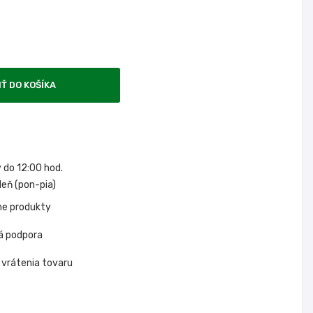
IŤ DO KOŠÍKA
do 12:00 hod.
eň (pon-pia)
ne produkty
á podpora
 vrátenia tovaru