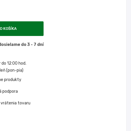
O KOŠÍKA
osielame do 3 - 7 dní
do 12:00 hod.
eň (pon-pia)
ne produkty
á podpora
 vrátenia tovaru