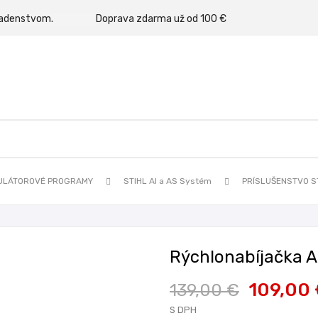
rným poradenstvom.
Doprava zdarma už od 100 €
ULÁTOROVÉ PROGRAMY
STIHL AI a AS Systém
PRÍSLUŠENSTVO S
Rýchlonabíjačka A
109,00
139,00 €
S DPH