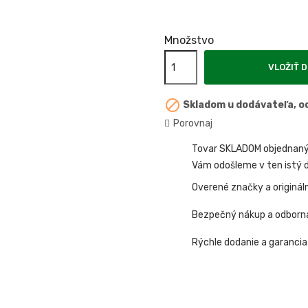
Množstvo
VLOŽIŤ D

Skladom u dodávateľa, od
Porovnaj
Tovar SKLADOM objednaný 
Vám odošleme v ten istý d
Overené značky a originál
Bezpečný nákup a odborn
Rýchle dodanie a garancia