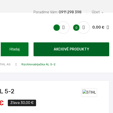
Poradíme Vám:
0911 298 398
Účet
expand_more
0,00 €
0
Hľadaj
AKCIOVÉ PRODUKTY
TIHL AS
Rýchlonabíjačka AL 5-2
L 5-2
 €
Zľava 30,00 €