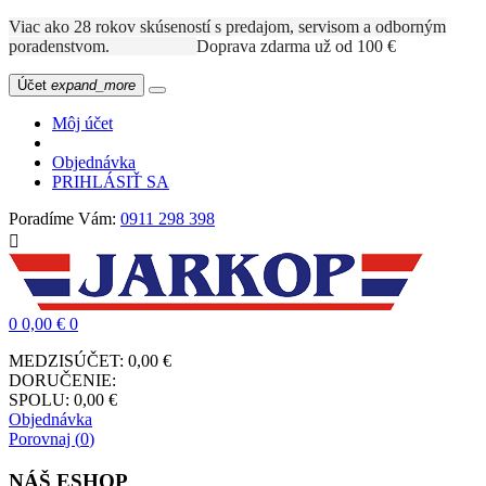
Viac ako 28 rokov skúseností s predajom, servisom a odborným
poradenstvom.
Doprava zdarma už od 100 €
Účet
expand_more
Môj účet
Objednávka
PRIHLÁSIŤ SA
Poradíme Vám:
0911 298 398

0
0,00 €
0
MEDZISÚČET:
0,00 €
DORUČENIE:
SPOLU:
0,00 €
Objednávka
Porovnaj (
0
)
NÁŠ ESHOP