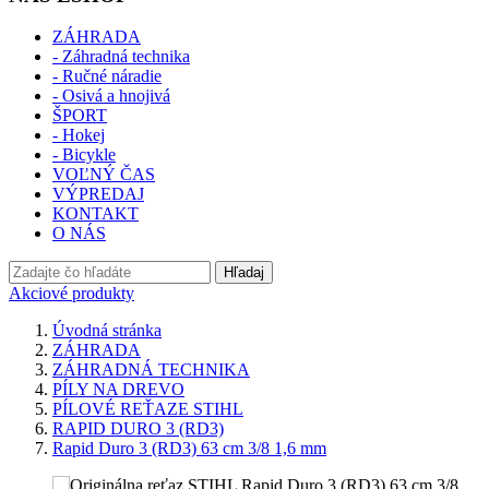
ZÁHRADA
- Záhradná technika
- Ručné náradie
- Osivá a hnojivá
ŠPORT
- Hokej
- Bicykle
VOĽNÝ ČAS
VÝPREDAJ
KONTAKT
O NÁS
Hľadaj
Akciové produkty
Úvodná stránka
ZÁHRADA
ZÁHRADNÁ TECHNIKA
PÍLY NA DREVO
PÍLOVÉ REŤAZE STIHL
RAPID DURO 3 (RD3)
Rapid Duro 3 (RD3) 63 cm 3/8 1,6 mm