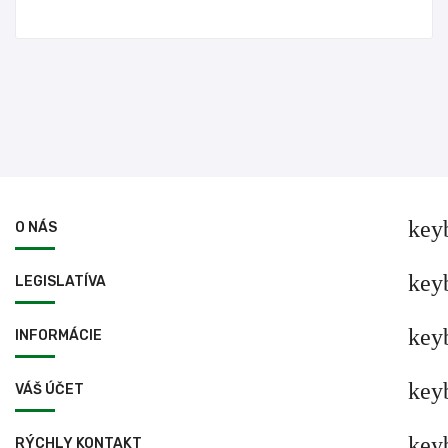
key
O NÁS
key
LEGISLATÍVA
key
INFORMÁCIE
key
VÁŠ ÚČET
key
RÝCHLY KONTAKT