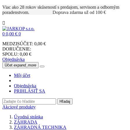
Viac ako 28 rokov skúseností s predajom, servisom a odborným
poradenstvom.
Doprava zdarma už od 100 €

0
0,00 €
0
MEDZISÚČET:
0,00 €
DORUČENIE:
SPOLU:
0,00 €
Objednávka
Účet
expand_more
Môj účet
Objednávka
PRIHLÁSIŤ SA
Hľadaj
Akciové produkty
Úvodná stránka
ZÁHRADA
ZÁHRADNÁ TECHNIKA