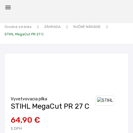

Úvodná stránka
ZÁHRADA
RUČNÉ NÁRADIE
STIHL MegaCut PR 27 C
Vyvetvovacia pílka
STIHL MegaCut PR 27 C
64,90 €
S DPH