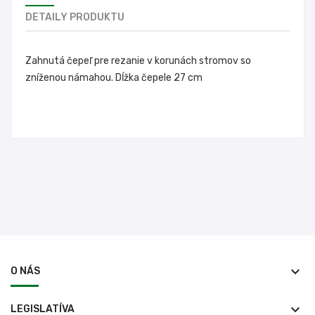
DETAILY PRODUKTU
Zahnutá čepeľ pre rezanie v korunách stromov so
zníženou námahou. Dĺžka čepele 27 cm
keyboard_arrow_down
O NÁS
keyboard_arrow_down
LEGISLATÍVA