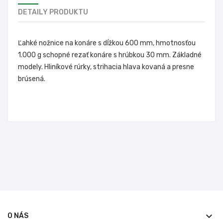
DETAILY PRODUKTU
Ľahké nožnice na konáre s dĺžkou 600 mm, hmotnosťou
1.000 g schopné rezať konáre s hrúbkou 30 mm. Základné
modely. Hliníkové rúrky, strihacia hlava kovaná a presne
brúsená.
keyboard_arrow_down
O NÁS