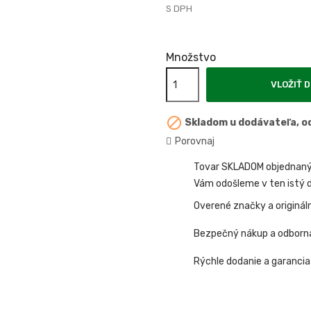
S DPH
Množstvo
VLOŽIŤ D

Skladom u dodávateľa, od
Porovnaj
Tovar SKLADOM objednaný 
Vám odošleme v ten istý d
Overené značky a originál
Bezpečný nákup a odborn
Rýchle dodanie a garancia