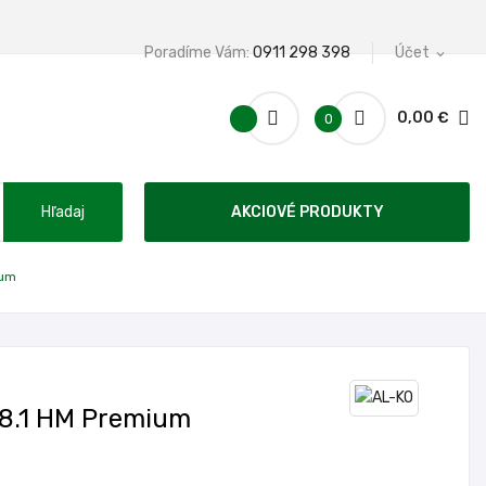
Poradíme Vám:
0911 298 398
Účet
expand_more
0,00 €
0
Hľadaj
AKCIOVÉ PRODUKTY
ium
38.1 HM Premium