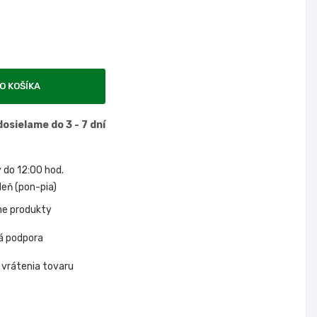
O KOŠÍKA
osielame do 3 - 7 dní
do 12:00 hod.
eň (pon-pia)
ne produkty
á podpora
 vrátenia tovaru