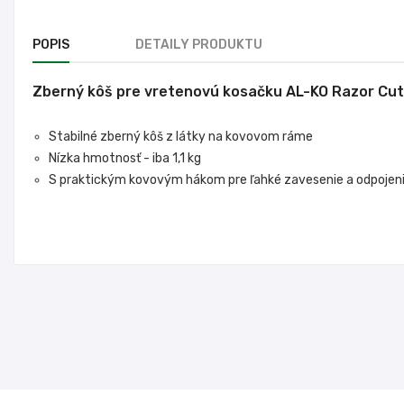
POPIS
DETAILY PRODUKTU
Zberný kôš pre vretenovú kosačku AL-KO Razor Cut
Stabilné zberný kôš z látky na kovovom ráme
Nízka hmotnosť - iba 1,1 kg
S praktickým kovovým hákom pre ľahké zavesenie a odpojen