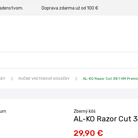
rným poradenstvom.
Doprava zdarma už od 100 €
ČKY
RUČNÉ VRETENOVÉ KOSAČKY
AL-KO Razor Cut 38.1 HM Prem
Zberný kôš
AL-KO Razor Cut 
29,90 €