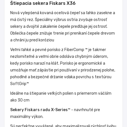
Štiepacia sekera Fiskars X36
Nová vylepšená kovaná oceľová čepeľ sa ľahko zasekne a
má čistý rez. Špeciálny výbrus ostria zvyšuje ostrosť
sekery a dvojité zakalenie čepele predlžuje jej ostrosť.
Obliečka čepele znižuje trenie pri prenikaní čepele drevom
a chráni ju pred koróziou
Veľmi ľahké a pevné porisko z FiberComp ™ je takmer
nezlomiteľné a veľmi obrie odoláva chybným úderom,
kedy porisko narazí na klát. Porisko je ergonomické a
umožňuje mať zápästie pri používaní v prirodzenej polohe,
pohodlné a bezpečné držanie vďaka povrchu s textúrou
SoftGrip™
Ideálne na štiepanie veľkých polien s priemerom väčším
ako 30 cm
Sekery Fiskars radu X-Series™
- navrhnuté pre
maximálny výkon.
Sú perfektne vyvážené, aby maximalizovali rýchlosť švihu