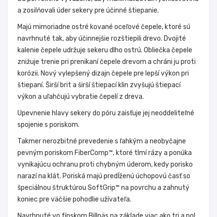
a zosilňovali úder sekery pre účinné štiepanie.
Majú mimoriadne ostré kované oceľové čepele, ktoré sú
navrhnuté tak, aby účinnejšie rozštiepili drevo. Dvojité
kalenie čepele udržuje sekeru dlho ostrú. Obliečka čepele
znižuje trenie pri prenikaní čepele drevom a chráni ju proti
korózii. Nový vylepšený dizajn čepele pre lepší výkon pri
štiepaní. Širší brit a širší štiepací klin zvyšujú štiepací
výkon a uľahčujú vybratie čepelí z dreva.
Upevnenie hlavy sekery do póru zaisťuje jej neoddeliteľné
spojenie s poriskom.
Takmer nerozbitné prevedenie s ľahkým a neobyčajne
pevným poriskom FiberComp™, ktoré tlmí rázy a ponúka
vynikajúcu ochranu proti chybným úderom, kedy porisko
narazí na klát. Poriská majú predĺženú úchopovú časť so
špeciálnou štruktúrou SoftGrip™ na povrchu a zahnutý
koniec pre väčšie pohodlie užívateľa.
Navrhnuté vo fínskom Billnäs na základe viac ako tri a pol