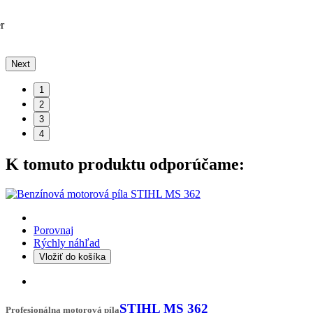
Next
1
2
3
4
K tomuto produktu odporúčame:
Porovnaj
Rýchly náhľad
Vložiť do košíka
STIHL MS 362
Profesionálna motorová píla