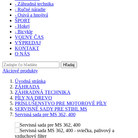
- Záhradná technika
- Ručné náradie
- Osivá a hnojivá
ŠPORT
- Hokej
- Bicykle
VOĽNÝ ČAS
VÝPREDAJ
KONTAKT
O NÁS
Hľadaj
Akciové produkty
Úvodná stránka
ZÁHRADA
ZÁHRADNÁ TECHNIKA
PÍLY NA DREVO
PRÍSLUŠENSTVO PRE MOTOROVÉ PÍLY
SERVISNÉ SADY PRE STIHL MS
Servisná sada pre MS 362, 400