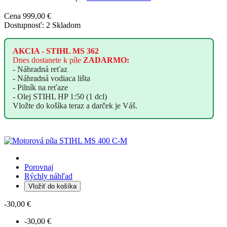
Cena
999,00 €
Dostupnosť:
2 Skladom
AKCIA -
STIHL MS 362
Dnes
dostanete
k píle
ZADARMO:
- Náhradná reťaz
- Náhradná vodiaca lišta
- Pilník na reťaze
- Olej STIHL HP 1:50 (1 dcl)
Vložte do košíka teraz a darček je Váš.
Porovnaj
Rýchly náhľad
Vložiť do košíka
-30,00 €
-30,00 €