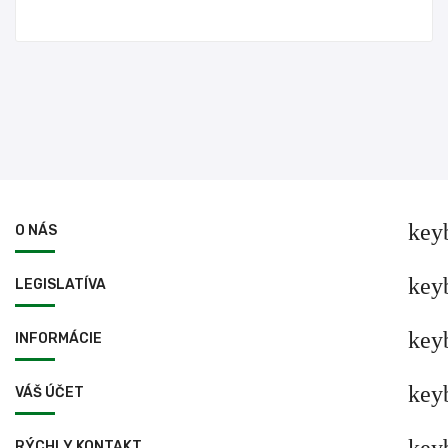
key
O NÁS
key
LEGISLATÍVA
key
INFORMÁCIE
key
VÁŠ ÚČET
RÝCHLY KONTAKT