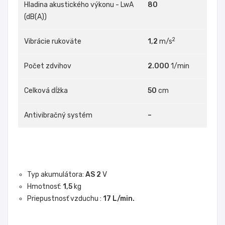
Hladina akustického výkonu - LwA
80
(dB(A))
2
Vibrácie rukoväte
1,2
m/s
Počet zdvihov
2.000
1/min
Celková dĺžka
50
cm
Antivibračný systém
–
Typ akumulátora:
AS 2
V
Hmotnosť:
1,5
kg
Priepustnosť vzduchu :
17 L/min.