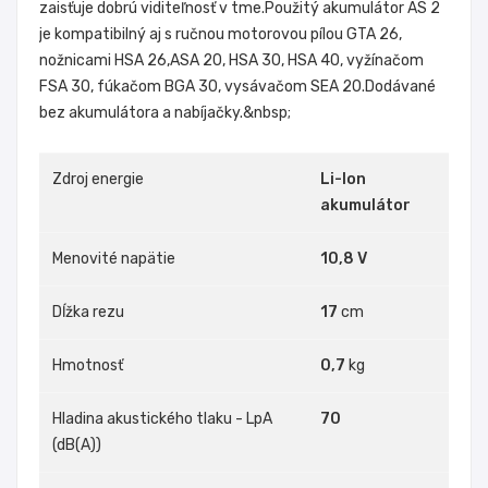
zaisťuje dobrú viditeľnosť v tme.Použitý akumulátor AS 2
je kompatibilný aj s ručnou motorovou pílou GTA 26,
nožnicami HSA 26,ASA 20, HSA 30, HSA 40, vyžínačom
FSA 30, fúkačom BGA 30, vysávačom SEA 20.Dodávané
bez akumulátora a nabíjačky.&nbsp;
Zdroj energie
Li-Ion
akumulátor
Menovité napätie
10,8 V
Dĺžka rezu
17
cm
Hmotnosť
0,7
kg
Hladina akustického tlaku - LpA
70
(dB(A))