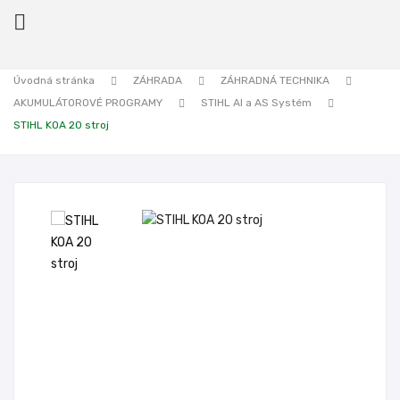

Úvodná stránka
ZÁHRADA
ZÁHRADNÁ TECHNIKA
AKUMULÁTOROVÉ PROGRAMY
STIHL AI a AS Systém
ck
STIHL KOA 20 stroj