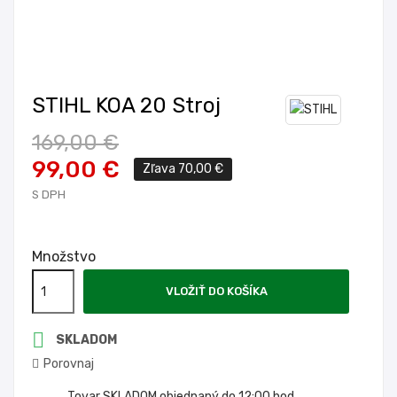
STIHL KOA 20 Stroj
169,00 €
99,00 €
Zľava 70,00 €
S DPH
Množstvo
VLOŽIŤ DO KOŠÍKA

SKLADOM
Porovnaj
Tovar SKLADOM objednaný do 12:00 hod.