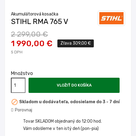
Akumulátorová kosačka
STIHL RMA 765 V
2 299,00 €
1 990,00 €
Zľava 309,00 €
S DPH
Množstvo
VLOŽIŤ DO KOŠÍKA

Skladom u dodávateľa, odosielame do 3 - 7 dní
Porovnaj
Tovar SKLADOM objednaný do 12:00 hod.
Vám odošleme v ten istý deň (pon-pia)