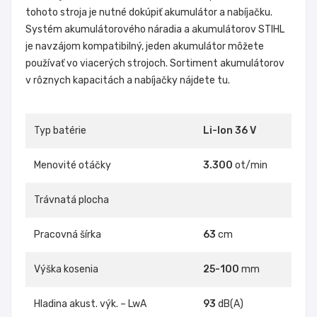
tohoto stroja je nutné dokúpiť akumulátor a nabíjačku.
Systém akumulátorového náradia a akumulátorov STIHL
je navzájom kompatibilný, jeden akumulátor môžete
používať vo viacerých strojoch. Sortiment akumulátorov
v rôznych kapacitách a nabíjačky nájdete tu.
Typ batérie
Li-Ion 36 V
Menovité otáčky
3.300
ot/min
Trávnatá plocha
Pracovná šírka
63
cm
Výška kosenia
25-100
mm
Hladina akust. výk. – LwA
93
dB(A)