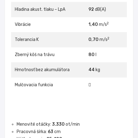
Hladina akust. tlaku – LpA
92
dB(A)
2
Vibrácie
1,40
m/s
2
Tolerancia K
0,70
m/s
Zberný kôš na trávu
80
l
Hmotnosť bez akumulátora
44
kg
Mulčovacia funkcia
Menovité otáčky:
3.330
ot/min
Pracovná šírka:
63
cm