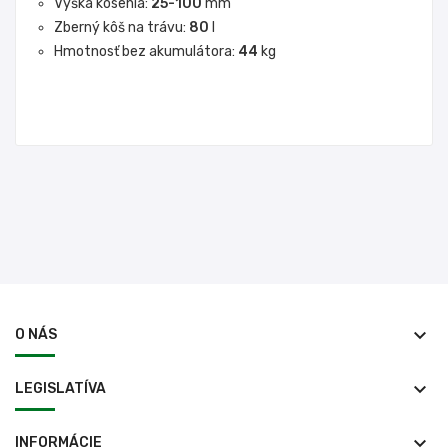
Výška kosenia:
25-100
mm
Zberný kôš na trávu:
80
l
Hmotnosť bez akumulátora:
44
kg
keyboard_arrow_down
O NÁS
keyboard_arrow_down
LEGISLATÍVA
keyboard_arrow_down
INFORMÁCIE