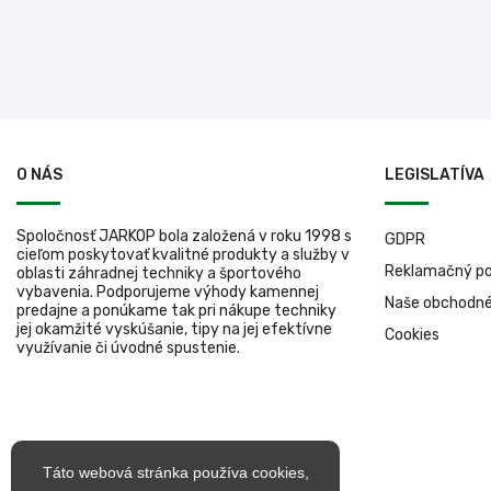
O NÁS
LEGISLATÍVA
Spoločnosť JARKOP bola založená v roku 1998 s
GDPR
cieľom poskytovať kvalitné produkty a služby v
Reklamačný po
oblasti záhradnej techniky a športového
vybavenia. Podporujeme výhody kamennej
Naše obchodn
predajne a ponúkame tak pri nákupe techniky
jej okamžité vyskúšanie, tipy na jej efektívne
Cookies
využívanie či úvodné spustenie.
Táto webová stránka používa cookies,