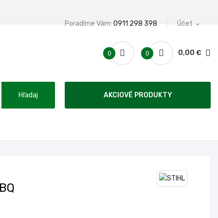
Poradíme Vám:
0911 298 398
Účet
expand_more
0,00 €
0
0
Hľadaj
AKCIOVÉ PRODUKTY
-BQ