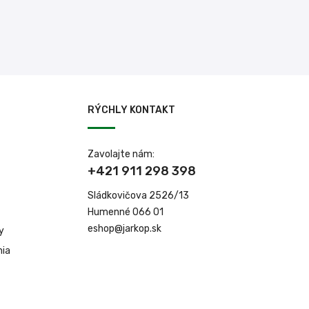
RÝCHLY KONTAKT
Zavolajte nám:
+421 911 298 398
Sládkovičova 2526/13
Humenné 066 01
eshop@jarkop.sk
y
nia