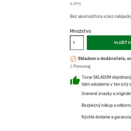
S DPH
Bez akumulátora a bez nabíjačk
Množstvo
VLOŽIŤ D

Skladom u dodávateľa, od
Porovnaj
Tovar SKLADOM objednaný 
Vám odošleme v ten istý d
Overené značky a originál
Bezpečný nákup a odborn
Rýchle dodanie a garancia