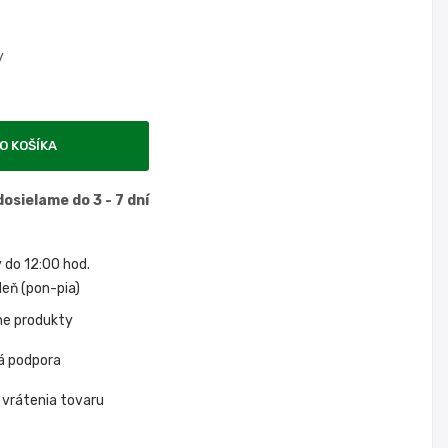
y
O KOŠÍKA
osielame do 3 - 7 dní
do 12:00 hod.
eň (pon-pia)
ne produkty
á podpora
 vrátenia tovaru