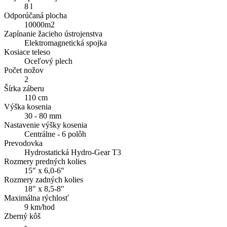
8 l
Odporúčaná plocha
10000m2
Zapínanie žacieho ústrojenstva
Elektromagnetická spojka
Kosiace teleso
Oceľový plech
Počet nožov
2
Šírka záberu
110 cm
Výška kosenia
30 - 80 mm
Nastavenie výšky kosenia
Centrálne - 6 polôh
Prevodovka
Hydrostatická Hydro-Gear T3
Rozmery predných kolies
15" x 6,0-6"
Rozmery zadných kolies
18" x 8,5-8"
Maximálna rýchlosť
9 km/hod
Zberný kôš
-