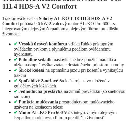
111.4 HDS-A V2 Comfort
Traktorová kosačka
Solo by AL-KO T 18-111.4 HDS-A V2
Comfort
poháňa 9,6 kW 2-valcový motor AL-KO Pro 600 - s
integrovaným olejovým čerpadlom a olejovým filtrom pre dlhšiu
životnosť.
✔
Vysoká úroveň komfortu
vďaka ľahko prístupným
ovládacím prvkom a plynulému pedálom ovládanému
hydrostatu
✔
Pohodlné sedadlo
nastaviteľné bez použitia náradia a
nízka nástupná výška vrátane dostatočného priestoru na nohy
✔
Široké kolesá
na optimálnu jazdu pri kosení a vynikajúcu
trakciu
✔
Spoľahlivé 2-nožové
žacie ústrojenstvo uložené v
guľôčkových ložiskách
✔
Jednoduchá prestavba
na zimnú prevádzku (so snehovou
radlicou)
✔
Funkcia mulčovania
prostredníctvom mulčovacieho
uzáveru na kosiacom telese
✔
Motor AL-KO Pro 600 V2
s integrovaným olejovým
čerpadlom a olejovým filtrom pre dlhšiu životnosť