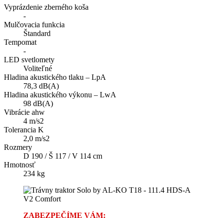
Vyprázdenie zberného koša
-
Mulčovacia funkcia
Štandard
Tempomat
-
LED svetlomety
Voliteľné
Hladina akustického tlaku – LpA
78,3 dB(A)
Hladina akustického výkonu – LwA
98 dB(A)
Vibrácie ahw
4 m/s2
Tolerancia K
2,0 m/s2
Rozmery
D 190 / Š 117 / V 114 cm
Hmotnosť
234 kg
ZABEZPEČÍME VÁM: