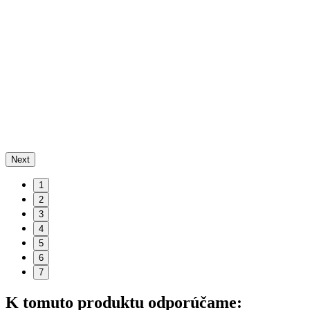
Next
1
2
3
4
5
6
7
K tomuto produktu odporúčame: