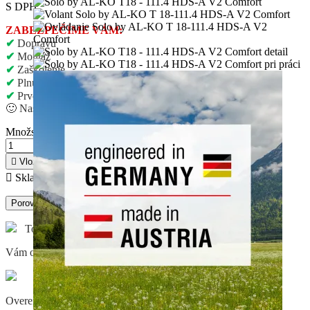
S DPH
ZABEZPEČÍME VÁM:
✔
Dopravu
✔
Montáž
✔
Zaškolenie
✔
Plnú nádrž
✔
Prvé spustenie
🙂
Nasadneš a kosíš
Množstvo

Vložiť do košíka

Skladom u dodávateľa, odosielame do 3 - 7 dní
Porovnaj
Tovar SKLADOM objednaný do 12:00 hod.
Vám odošleme v ten istý deň (pon-pia)
Overené značky a originálne produkty