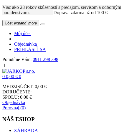
Viac ako 28 rokov skúseností s predajom, servisom a odborným
poradenstvom.
Doprava zdarma už od 100 €
Účet
expand_more
Môj účet
Objednávka
PRIHLÁSIŤ SA
Poradíme Vám:
0911 298 398

0
0,00 €
0
MEDZISÚČET:
0,00 €
DORUČENIE:
SPOLU:
0,00 €
Objednávka
Porovnaj (
0
)
NÁŠ ESHOP
ZÁHRADA