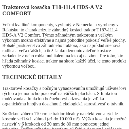
Traktorová kosačka T18-111.4 HDS-A V2
COMFORT
Veľmi kvalitné komponenty, vyvinutý v Nemecku a vyrobený v
Rakúsku: to charakterizuje záhradný kosiaci traktor T187-111.4
HDS-A V2 Comfort. Týmto záhradným traktorom s veľkým
výkonom možno efektívne a najmä pohodlne pokosiť veľké plochy.
Bohaté príslušenstvo záhradného traktora, ako napríklad snehová
radlica a veľa ďalších, a tiež ľahko demontovateľné kosiace
zariadenie z neho robia multitalent na leto aj na zimu. Pre toho, kto
hľadá záhradný kosiaci traktor na skoro každý účel, je tento produkt
výbornou voľbou.
TECHNICKÉ DETAILY
Traktorové kosačky s bočným vyhadzovaním umožňujú užívateľovi
rýchlo a jednoducho pracovať na väčších plochách. S funkciou
mulčovania a funkciou bočného vyhadzovania je vďaka
organickému hnojivu dosiahnutá ekologická starostlivosť o trávnik.
So šírkou záberu 110 cm je traktor ideálny na efektívne a rýchle
kosenie veľkých záhrad (až do 10 000 m²). Výšku kosenia je možné
nastaviť v 6 krokoch od 30 mm do 80 mm pomocou jednej