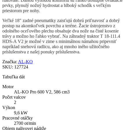
rukoväte. Ďalšou výhodou komfortu sú ľahko dostupné ovládacie
prvky, plynulý nožný hydrostat a hlboký schodík s veľkým
priestorom pre nohy.
Veľké 18" zadné pneumatiky zaisťujú dobrú priľnavosť a dobrý
postup na akomkoľvek povrchu a teréne. Žacie ústrojenstvo z
odolného oceľového plechu obsahuje dva nože na čisté kosenie
trávy a možno ho ľahko vybrať. Na záhradný traktor T 18-111.4
HDS-A V2 je možné v zime s minimálnou námahou pripevniť
napríklad snehovú radlicu, ako aj mnoho iného užitočného
príslušenstva z našej ponuky príslušenstva.
Značka:
AL-KO
SKU:
127724
Tabuľka dát
Motor
AL-KO Pro 600 V2, 586 cm3
Počet valcov
2
Výkon
9,6 kW
Pracovné otáčky
2700 ot/min
Objem palivovej nádrže