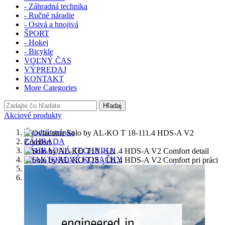
- Záhradná technika
- Ručné náradie
- Osivá a hnojivá
ŠPORT
- Hokej
- Bicykle
VOĽNÝ ČAS
VÝPREDAJ
KONTAKT
More Categories
Hľadaj
Akciové produkty
Úvodná stránka
ZÁHRADA
ZÁHRADNÁ TECHNIKA
TRAKTOROVÉ KOSAČKY
TRAKTORY S BOČNÝM VYHADZOVANÍM
Solo by AL-KO T 18-111.4 HDS-A V2 Comfort
Previous