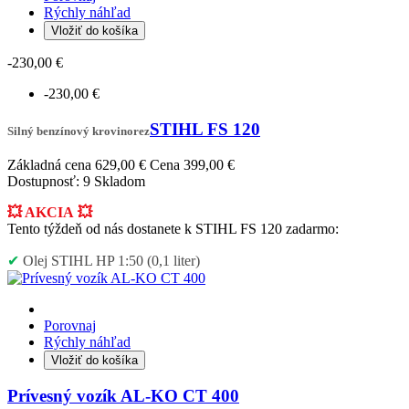
Rýchly náhľad
Vložiť do košíka
-230,00 €
-230,00 €
STIHL FS 120
Silný benzínový krovinorez
Základná cena
629,00 €
Cena
399,00 €
Dostupnosť:
9 Skladom
💥 AKCIA
💥
Tento týždeň od nás dostanete k STIHL FS 120 zadarmo:
✔
Olej STIHL HP 1:50 (0,
1 liter
)
Porovnaj
Rýchly náhľad
Vložiť do košíka
Prívesný vozík AL-KO CT 400