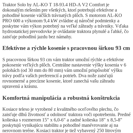
Traktor Solo by AL-KO T 18-93.4 HD-A V2 Comfort je
dokonalým riešením pre všetkých, ktorí potrebujú efektívne a
pohodlné kosenie väčších trávnatých plôch. S motorom AL-KO
PRO 600 a výkonom 9,4 kW zvládne aj náročné podmienky a
poskytne vám výkon potrebný na veľké záhrady a trávniky. Vďaka
hydrostatickej prevodovke je ovládanie traktora plynulé a ľahké, čo
zaisťuje pohodlnú jazdu bez námahy.
Efektívne a rýchle kosenie s pracovnou šírkou 93 cm
S pracovnou šírkou 93 cm vám traktor umožní rýchle a efektívne
pokosenie veľkých plôch. Centrálne nastavenie výšky kosenia v 6
polohách (od 30 mm do 80 mm) vám umožní prispôsobiť výšku
trávy podľa vašich preferencií a potrieb. Dva nože zaisťujú
rovnomerné a precízne kosenie, ktoré zanechá vašu záhradu
upravenú a krásnu.
Komfortná manipulácia a robustná konštrukcia
Kosiace teleso je vyrobené z kvalitného oceľového plechu, čo
zaisťuje dlhú životnosť a odolnosť traktora voči opotrebeniu. Predné
kolieska s rozmerom 15" x 6,0-6" a zadné kolieska 18" x 8,5-8"
poskytujú vynikajúcu stabilitu a pohodlné manévrovanie aj na
nerovnom teréne. Kosiaci traktor je tiež vybavený 250 litrovým