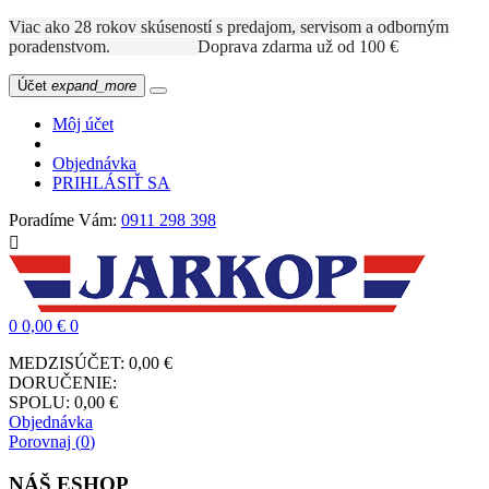
Viac ako 28 rokov skúseností s predajom, servisom a odborným
poradenstvom.
Doprava zdarma už od 100 €
Účet
expand_more
Môj účet
Objednávka
PRIHLÁSIŤ SA
Poradíme Vám:
0911 298 398

0
0,00 €
0
MEDZISÚČET:
0,00 €
DORUČENIE:
SPOLU:
0,00 €
Objednávka
Porovnaj (
0
)
NÁŠ ESHOP