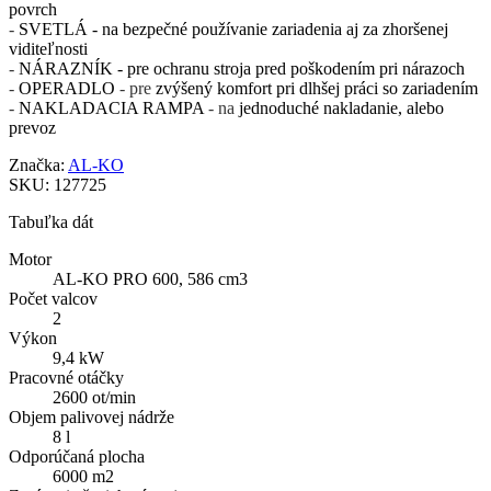
povrch
-
SVETLÁ - na
bezpečné používanie zariadenia aj za zhoršenej
viditeľnosti
-
NÁRAZNÍK - pre
ochranu stroja pred poškodením pri nárazoch
-
OPERADLO
- pre
zvýšený komfort pri dlhšej práci so zariadením
-
NAKLADACIA RAMPA
- na
jednoduché nakladanie, alebo
prevoz
Značka:
AL-KO
SKU:
127725
Tabuľka dát
Motor
AL-KO PRO 600, 586 cm3
Počet valcov
2
Výkon
9,4 kW
Pracovné otáčky
2600 ot/min
Objem palivovej nádrže
8 l
Odporúčaná plocha
6000 m2