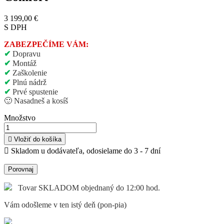
3 199,00 €
S DPH
ZABEZPEČÍME VÁM:
✔
Dopravu
✔
Montáž
✔
Zaškolenie
✔
Plnú nádrž
✔
Prvé spustenie
🙂
Nasadneš a kosíš
Množstvo

Vložiť do košíka

Skladom u dodávateľa, odosielame do 3 - 7 dní
Porovnaj
Tovar SKLADOM objednaný do 12:00 hod.
Vám odošleme v ten istý deň (pon-pia)