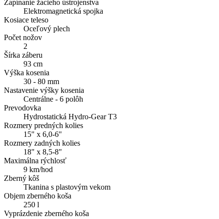
Zapínanie žacieho ústrojenstva
Elektromagnetická spojka
Kosiace teleso
Oceľový plech
Počet nožov
2
Šírka záberu
93 cm
Výška kosenia
30 - 80 mm
Nastavenie výšky kosenia
Centrálne - 6 polôh
Prevodovka
Hydrostatická Hydro-Gear T3
Rozmery predných kolies
15" x 6,0-6"
Rozmery zadných kolies
18" x 8,5-8"
Maximálna rýchlosť
9 km/hod
Zberný kôš
Tkanina s plastovým vekom
Objem zberného koša
250 l
Vyprázdenie zberného koša