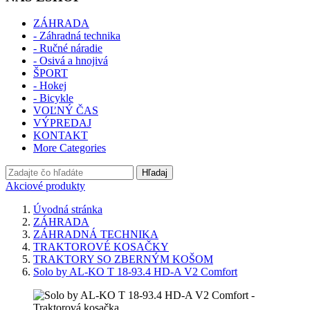
ZÁHRADA
- Záhradná technika
- Ručné náradie
- Osivá a hnojivá
ŠPORT
- Hokej
- Bicykle
VOĽNÝ ČAS
VÝPREDAJ
KONTAKT
More Categories
Hľadaj
Akciové produkty
Úvodná stránka
ZÁHRADA
ZÁHRADNÁ TECHNIKA
TRAKTOROVÉ KOSAČKY
TRAKTORY SO ZBERNÝM KOŠOM
Solo by AL-KO T 18-93.4 HD-A V2 Comfort