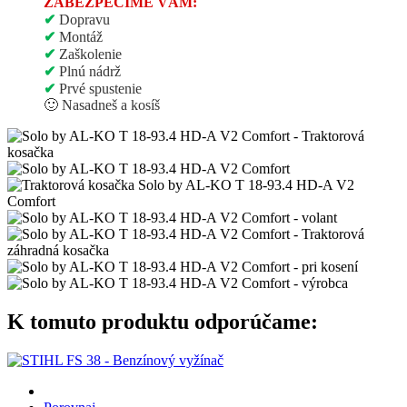
ZABEZPEČÍME VÁM:
✔
Dopravu
✔
Montáž
✔
Zaškolenie
✔
Plnú nádrž
✔
Prvé spustenie
🙂
Nasadneš a kosíš
K tomuto produktu odporúčame: