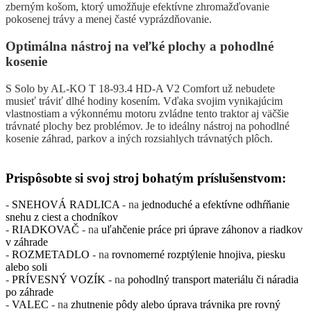
zberným košom, ktorý umožňuje efektívne zhromažďovanie
pokosenej trávy a menej časté vyprázdňovanie.
Optimálna nástroj na veľké plochy a pohodlné
kosenie
S Solo by AL-KO T 18-93.4 HD-A V2 Comfort už nebudete
musieť tráviť dlhé hodiny kosením. Vďaka svojim vynikajúcim
vlastnostiam a výkonnému motoru zvládne tento traktor aj väčšie
trávnaté plochy bez problémov. Je to ideálny nástroj na pohodlné
kosenie záhrad, parkov a iných rozsiahlych trávnatých plôch.
Prispôsobte si svoj stroj bohatým príslušenstvom:
-
SNEHOVÁ RADLICA
- na
jednoduché a efektívne odhŕňanie
snehu z ciest a chodníkov
-
RIADKOVAČ
- na
uľahčenie práce pri úprave záhonov a riadkov
v záhrade
-
ROZMETADLO
- na
rovnomerné rozptýlenie hnojiva, piesku
alebo soli
-
PRÍVESNÝ VOZÍK
- na
pohodlný transport materiálu či náradia
po záhrade
-
VALEC
- na
zhutnenie pôdy alebo úprava trávnika pre rovný