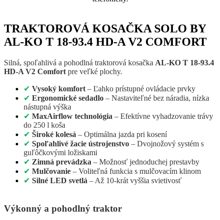
TRAKTOROVÁ KOSAČKA SOLO BY
AL-KO T 18-93.4 HD-A V2 COMFORT
Silná, spoľahlivá a pohodlná traktorová kosačka
AL-KO T 18-93.4
HD-A V2 Comfort
pre veľké plochy.
✔
Vysoký komfort
– Ľahko prístupné ovládacie prvky
✔
Ergonomické sedadlo
– Nastaviteľné bez náradia, nízka
nástupná výška
✔
MaxAirflow technológia
– Efektívne vyhadzovanie trávy
do 250 l koša
✔
Široké kolesá
– Optimálna jazda pri kosení
✔
Spoľahlivé žacie ústrojenstvo
– Dvojnožový systém s
guľôčkovými ložiskami
✔
Zimná prevádzka
– Možnosť jednoduchej prestavby
✔
Mulčovanie
– Voliteľná funkcia s mulčovacím klinom
✔
Silné LED svetlá
– Až 10-krát vyššia svietivosť
Výkonný a poho
dlný traktor