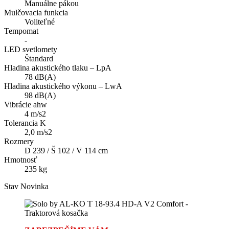
Manuálne pákou
Mulčovacia funkcia
Voliteľné
Tempomat
-
LED svetlomety
Štandard
Hladina akustického tlaku – LpA
78 dB(A)
Hladina akustického výkonu – LwA
98 dB(A)
Vibrácie ahw
4 m/s2
Tolerancia K
2,0 m/s2
Rozmery
D 239 / Š 102 / V 114 cm
Hmotnosť
235 kg
Stav
Novinka