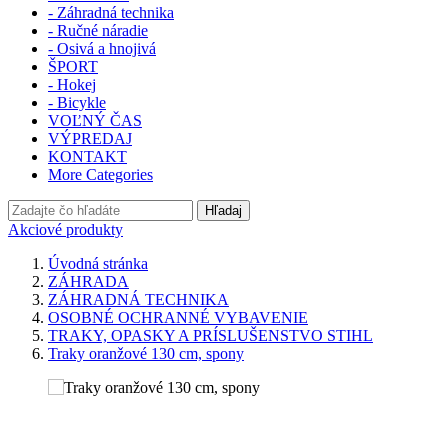
- Záhradná technika
- Ručné náradie
- Osivá a hnojivá
ŠPORT
- Hokej
- Bicykle
VOĽNÝ ČAS
VÝPREDAJ
KONTAKT
More Categories
Hľadaj
Akciové produkty
Úvodná stránka
ZÁHRADA
ZÁHRADNÁ TECHNIKA
OSOBNÉ OCHRANNÉ VYBAVENIE
TRAKY, OPASKY A PRÍSLUŠENSTVO STIHL
Traky oranžové 130 cm, spony