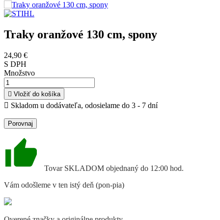
Traky oranžové 130 cm, spony
24,90 €
S DPH
Množstvo

Vložiť do košíka

Skladom u dodávateľa, odosielame do 3 - 7 dní
Porovnaj
Tovar SKLADOM objednaný do 12:00 hod.
Vám odošleme v ten istý deň (pon-pia)
Overené značky a originálne produkty