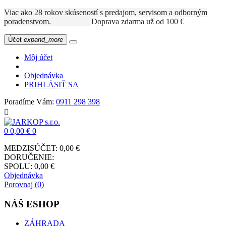
Viac ako 28 rokov skúseností s predajom, servisom a odborným
poradenstvom.
Doprava zdarma už od 100 €
Účet
expand_more
Môj účet
Objednávka
PRIHLÁSIŤ SA
Poradíme Vám:
0911 298 398

0
0,00 €
0
MEDZISÚČET:
0,00 €
DORUČENIE:
SPOLU:
0,00 €
Objednávka
Porovnaj (
0
)
NÁŠ ESHOP
ZÁHRADA