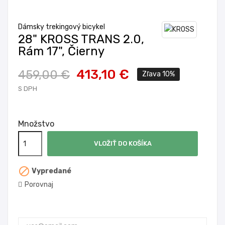
Dámsky trekingový bicykel
28" KROSS TRANS 2.0,
Rám 17", Čierny
413,10 €
459,00 €
Zľava 10%
S DPH
Množstvo
VLOŽIŤ DO KOŠÍKA

Vypredané
Porovnaj