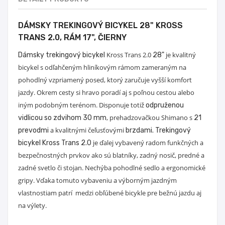
DÁMSKY TREKINGOVÝ BICYKEL 28" KROSS
TRANS 2.0, RÁM 17", ČIERNY
Kross Trans 2.0
je kvalitný
Dámsky trekingový bicykel
28"
bicykel s odľahčeným hliníkovým rámom zameraným na
pohodlný vzpriamený posed, ktorý zaručuje vyšší komfort
jazdy. Okrem cesty si hravo poradí aj s poľnou cestou alebo
iným podobným terénom. Disponuje totiž
odpruženou
, prehadzovačkou Shimano s
vidlicou so zdvihom 30 mm
21
a kvalitnými čeľusťovými
prevodmi
brzdami. Trekingový
je ďalej vybavený radom funkčných a
bicykel Kross Trans 2.0
bezpečnostných prvkov ako sú blatníky, zadný nosič, predné a
zadné svetlo či stojan. Nechýba pohodlné sedlo a ergonomické
gripy. Vďaka tomuto vybaveniu a výborným jazdným
vlastnostiam patrí
medzi obľúbené bicykle pre bežnú jazdu aj
na výlety.