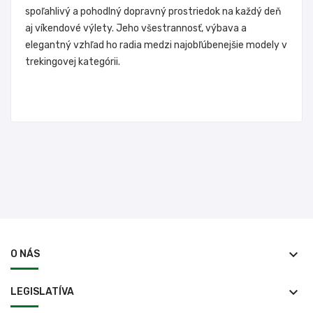
spoľahlivý a pohodlný dopravný prostriedok na každý deň
aj víkendové výlety. Jeho všestrannosť, výbava a
elegantný vzhľad ho radia medzi najobľúbenejšie modely v
trekingovej kategórii.
keyboard_arrow_down
O NÁS
keyboard_arrow_down
LEGISLATÍVA