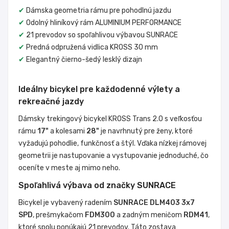
✔
Dámska geometria rámu pre pohodlnú jazdu
✔
Odolný hliníkový rám ALUMINIUM PERFORMANCE
✔
21 prevodov so spoľahlivou výbavou SUNRACE
✔
Predná odpružená vidlica KROSS 30 mm
✔
Elegantný čierno-šedý lesklý dizajn
Ideálny bicykel pre každodenné výlety a
rekreačné jazdy
Dámsky trekingový bicykel KROSS Trans 2.0 s veľkosťou
rámu
17"
a kolesami
28"
je navrhnutý pre ženy, ktoré
vyžadujú pohodlie, funkčnosť a štýl. Vďaka nízkej rámovej
geometrii je nastupovanie a vystupovanie jednoduché, čo
oceníte v meste aj mimo neho.
Spoľahlivá výbava od značky SUNRACE
Bicykel je vybavený radením
SUNRACE DLM403 3x7
SPD
, prešmykačom
FDM300
a zadným meničom
RDM41
,
ktoré spolu ponúkajú 21 prevodov. Táto zostava