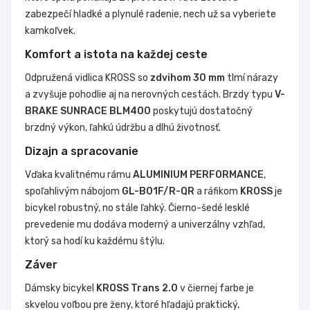
zabezpečí hladké a plynulé radenie, nech už sa vyberiete
kamkoľvek.
Komfort a istota na každej ceste
Odpružená vidlica KROSS so
zdvihom 30 mm
tlmí nárazy
a zvyšuje pohodlie aj na nerovných cestách. Brzdy typu
V-
BRAKE SUNRACE BLM400
poskytujú dostatočný
brzdný výkon, ľahkú údržbu a dlhú životnosť.
Dizajn a spracovanie
Vďaka kvalitnému rámu
ALUMINIUM PERFORMANCE
,
spoľahlivým nábojom
GL-B01F/R-QR
a ráfikom
KROSS
je
bicykel robustný, no stále ľahký. Čierno-šedé lesklé
prevedenie mu dodáva moderný a univerzálny vzhľad,
ktorý sa hodí ku každému štýlu.
Záver
Dámsky bicykel
KROSS Trans 2.0
v čiernej farbe je
skvelou voľbou pre ženy, ktoré hľadajú praktický,