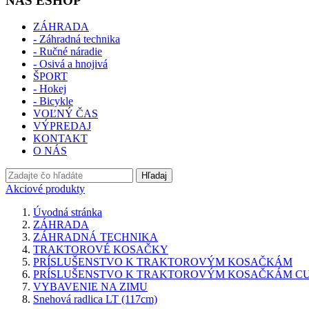
NÁŠ ESHOP
ZÁHRADA
- Záhradná technika
- Ručné náradie
- Osivá a hnojivá
ŠPORT
- Hokej
- Bicykle
VOĽNÝ ČAS
VÝPREDAJ
KONTAKT
O NÁS
Hľadaj
Akciové produkty
Úvodná stránka
ZÁHRADA
ZÁHRADNÁ TECHNIKA
TRAKTOROVÉ KOSAČKY
PRÍSLUŠENSTVO K TRAKTOROVÝM KOSAČKÁM
PRÍSLUŠENSTVO K TRAKTOROVÝM KOSAČKÁM C
VYBAVENIE NA ZIMU
Snehová radlica LT (117cm)