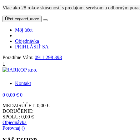
Viac ako 28 rokov skúseností s predajom, servisom a odbo
Účet
expand_more
Môj účet
Objednávka
PRIHLÁSIŤ SA
Poradíme Vám:
0911 298 398

Kontakt
0
0,00 €
0
MEDZISÚČET:
0,00 €
DORUČENIE:
SPOLU:
0,00 €
Objednávka
Porovnaj (
)