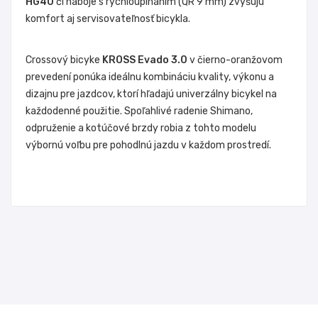
HG40
či náboje s rýchloupínaním (QR 9 mm) zvyšujú
komfort aj servisovateľnosť bicykla.
Crossový bicyke
KROSS Evado 3.0
v čierno-oranžovom
prevedení ponúka ideálnu kombináciu kvality, výkonu a
dizajnu pre jazdcov, ktorí hľadajú univerzálny bicykel na
každodenné použitie. Spoľahlivé radenie Shimano,
odpruženie a kotúčové brzdy robia z tohto modelu
výbornú voľbu pre pohodlnú jazdu v každom prostredí.