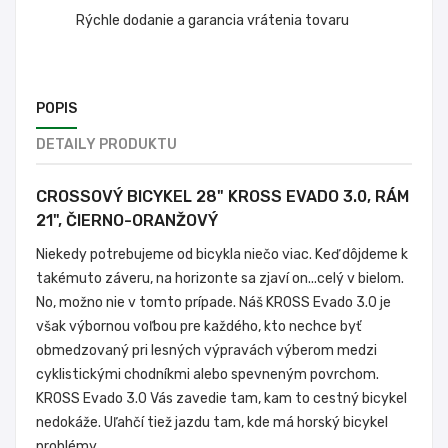
Rýchle dodanie a garancia vrátenia tovaru
POPIS
DETAILY PRODUKTU
CROSSOVÝ BICYKEL 28" KROSS EVADO 3.0, RÁM
21", ČIERNO-ORANŽOVÝ
Niekedy potrebujeme od bicykla niečo viac. Keď dôjdeme k
takémuto záveru, na horizonte sa zjaví on...celý v bielom.
No, možno nie v tomto prípade. Náš KROSS Evado 3.0 je
však výbornou voľbou pre každého, kto nechce byť
obmedzovaný pri lesných výpravách výberom medzi
cyklistickými chodníkmi alebo spevneným povrchom.
KROSS Evado 3.0 Vás zavedie tam, kam to cestný bicykel
nedokáže. Uľahčí tiež jazdu tam, kde má horský bicykel
problémy.