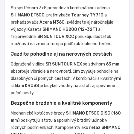
So systémom 3x8 prevodov a kombináciou radenia
SHIMANO EF500
, prešmykača
Tourney TY710
a
prehadzovača
Acera M360
, zvládnete aj náročnejšie
výjazdy. Kazeta
SHIMANO HG200 (12–32T)
a
trojprevodník
SR SUNTOUR XCC
ponúkajú dostatok
možností na zmenu tempa podľa aktuálneho terénu.
Jazdite pohodlne aj na nerovných cestách
Odpružená vidlica
SR SUNTOUR NEX
so zdvihom
63 mm
absorbuje vibrácie a nerovnosti, čím zvyšuje pohodlie na
dlažobných či poľných cestách. V kombinácii s kvalitnými
ráfikmi
KROSS
je bicykel vhodný na asfalt aj spevnené
poľné cesty.
Bezpečné brzdenie a kvalitné komponenty
Mechanické kotúčové brzdy
SHIMANO EF500 DISC (160
mm)
poskytujú istotu a spoľahlivý brzdný účinok v
rôznych podmienkach. Komponenty ako
reťaz SHIMANO