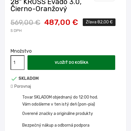
28" KROSS Evado 3.0,
Čierno-Oranžový
487,00 €
569,00 €
Zľava 82,00 €
S DPH
Množstvo
VLOŽIŤ DO KOŠÍKA

SKLADOM
Porovnaj
Tovar SKLADOM objednaný do 12:00 hod.
Vám odošleme v ten istý deň (pon-pia)
Overené značky a originálne produkty
Bezpečný nákup a odborná podpora