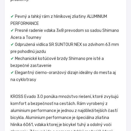
✔
Pevný a ľahký rám z hliníkovej zliatiny ALUMINIUM
PERFORMANCE
✔
Presné radenie vďaka 3x8 prevodom so sadou Shimano
Acera a Tourney
✔
Odpružená vidlica SR SUNTOUR NEX so zdvihom 63 mm
pre pohodlnú jazdu
✔
Mechanické kotúčové brzdy Shimano pre isté a
bezpečné zastavenie
✔
Elegantný čierno-oranžový dizajn ideálny do mesta aj
na cyklotrasy
KROSS Evado 3.0 ponúka množstvo riešení, ktoré zvyšujú
komfort a bezpečnosť na cestách. Rám vyrobený z
aluminium performance je jednou z najdôležitejších častí
bicykla. Aluminium performance je špeciálna zliatina
hliníka 6061, vďaka ktorej je bicykel tuhý a odolný voči