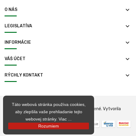
keyboard_arrow_down
O NÁS
keyboard_arrow_down
LEGISLATÍVA
keyboard_arrow_down
INFORMÁCIE
keyboard_arrow_down
VÁŠ ÚČET
keyboard_arrow_down
RÝCHLY KONTAKT
Táto webová stránka používa cookies,
© 1998 – 2026 jarkop.sk Všetky práva vyhradené. Vytvorila
aby zlepšila vaše prehliadanie tejto
Becrea
webovej stránky.
Viac ...
Rozumiem