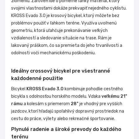
zlomeniu. Zároveň ide o pomerne ľahký materiál, ktorý
svojimi vlastnosťami dokáže prekvapiť nejedného cyklistu.
KROSS Evado 3.0 je krosový bicykel, ktorý môžete bez
problémov použiť v ľahkom teréne. Využíva uvoľnenú
geometriu, ktorá uľahčuje prekonávanie veľkých
vzdialeností a sledovanie situácie na trase. Rám je
lakovaný práškom, čo sa premieta do jeho trvanlivosti a
odolnosti voči mechanickému poškodeniu.
Ideálny crossový bicykel pre všestranné
každodenné použitie
Bicykel
KROSS Evado 3.0
kombinuje pohodlie cestného
bicykla s odolnosťou horského modelu. Vďaka
veľkému 21"
rámu
a kolesám s priemerom
28"
je vhodný pre vyšších
jazdcov, ktorí hľadajú spoľahlivý dopravný prostriedok na
cestu do práce, výlety alebo rekreačné športovanie.
Plynulé radenie a široké prevody do každého
terénu