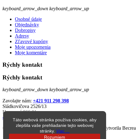
keyboard_arrow_down
keyboard_arrow_up
Osobné údaje
Objednávky
Dobropisy
Adresy
Zľavové kupóny
Moje upozornenia
Moje komentáre
Rýchly kontakt
Rýchly kontakt
keyboard_arrow_down
keyboard_arrow_up
Zavolajte nám:
+421 911 298 398
Sládkovičova 2526/13
Humenné 066 01
eshop@jarkop.sk
Táto webová stránka používa cookies, aby
zlepšila vaše prehliadanie tejto webovej
© 1998 – 2026 jarkop.sk Všetky práva vyhradené. Vytvorila Becrea
stránky.
Viac ...
Rozumiem