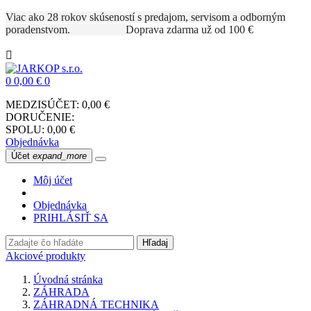
Viac ako 28 rokov skúseností s predajom, servisom a odborným
poradenstvom.
Doprava zdarma už od 100 €

0
0,00 €
0
MEDZISÚČET:
0,00 €
DORUČENIE:
SPOLU:
0,00 €
Objednávka
Účet
expand_more
Môj účet
Objednávka
PRIHLÁSIŤ SA
Hľadaj
Akciové produkty
Úvodná stránka
ZÁHRADA
ZÁHRADNÁ TECHNIKA