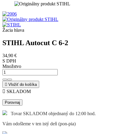
Žacia hlava
STIHL Autocut C 6-2
34,90 €
S DPH
Množstvo

Vložiť do košíka

SKLADOM
Porovnaj
Tovar SKLADOM objednaný do 12:00 hod.
Vám odošleme v ten istý deň (pon-pia)