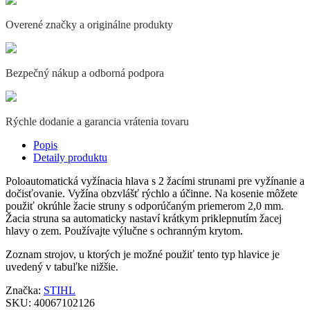
Overené značky a originálne produkty
Bezpečný nákup a odborná podpora
Rýchle dodanie a garancia vrátenia tovaru
Popis
Detaily produktu
Poloautomatická vyžínacia hlava s 2 žacími strunami pre vyžínanie a
dočisťovanie. Vyžína obzvlášť rýchlo a účinne. Na kosenie môžete
použiť okrúhle žacie struny s odporúčaným priemerom 2,0 mm.
Žacia struna sa automaticky nastaví krátkym priklepnutím žacej
hlavy o zem. Používajte výlučne s ochranným krytom.
Zoznam strojov, u ktorých je možné použiť tento typ hlavice je
uvedený v tabuľke nižšie.
Značka:
STIHL
SKU:
40067102126