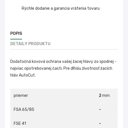
Rýchle dodanie a garancia vrátenia tovaru
POPIS
DETAILY PRODUKTU
Dodatočná kovová ochrana vašej žacej hlavy zo spodnej -
najviac opotrebovanej časti. Pre dlhšiu životnosť žacích
hláv AutoCut.
priemer
2
mm
FSA 65/85
–
FSE 41
–