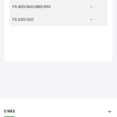
FS 450/460/480/490
–
FS 500/550
–
keyboard_arrow_down
O NÁS