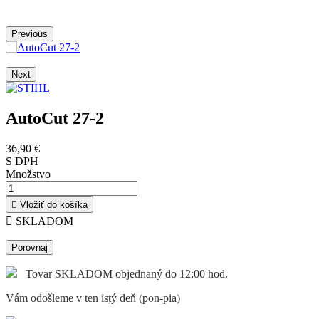
Previous
Next
AutoCut 27-2
36,90 €
S DPH
Množstvo

Vložiť do košíka

SKLADOM
Porovnaj
Tovar SKLADOM objednaný do 12:00 hod.
Vám odošleme v ten istý deň (pon-pia)