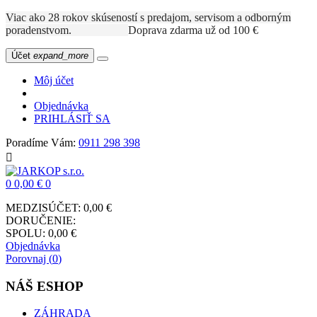
Viac ako 28 rokov skúseností s predajom, servisom a odborným
poradenstvom.
Doprava zdarma už od 100 €
Účet
expand_more
Môj účet
Objednávka
PRIHLÁSIŤ SA
Poradíme Vám:
0911 298 398

0
0,00 €
0
MEDZISÚČET:
0,00 €
DORUČENIE:
SPOLU:
0,00 €
Objednávka
Porovnaj (
0
)
NÁŠ ESHOP
ZÁHRADA