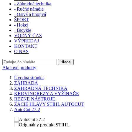
- Záhradná technika
- Ručné náradie
- Osivá a hnojivá
ŠPORT
- Hokej
- Bicykle
VOĽNÝ ČAS
VÝPREDAJ
KONTAKT
O NÁS
Hľadaj
Akciové produkty
Úvodná stránka
ZÁHRADA
ZÁHRADNÁ TECHNIKA
KROVINOREZY A VYŽÍNAČE
REZNE NÁSTROJE
ŽACIE HLAVY STIHL AUTOCUT
AutoCut 27-2