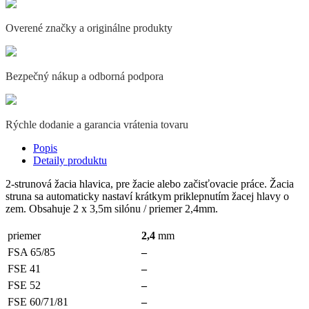
Overené značky a originálne produkty
Bezpečný nákup a odborná podpora
Rýchle dodanie a garancia vrátenia tovaru
Popis
Detaily produktu
2-strunová žacia hlavica, pre žacie alebo začisťovacie práce. Žacia
struna sa automaticky nastaví krátkym priklepnutím žacej hlavy o
zem. Obsahuje 2 x 3,5m silónu / priemer 2,4mm.
priemer
2,4
mm
FSA 65/85
–
FSE 41
–
FSE 52
–
FSE 60/71/81
–