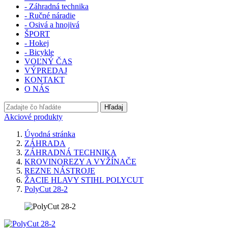
- Záhradná technika
- Ručné náradie
- Osivá a hnojivá
ŠPORT
- Hokej
- Bicykle
VOĽNÝ ČAS
VÝPREDAJ
KONTAKT
O NÁS
Hľadaj
Akciové produkty
Úvodná stránka
ZÁHRADA
ZÁHRADNÁ TECHNIKA
KROVINOREZY A VYŽÍNAČE
REZNE NÁSTROJE
ŽACIE HLAVY STIHL POLYCUT
PolyCut 28-2