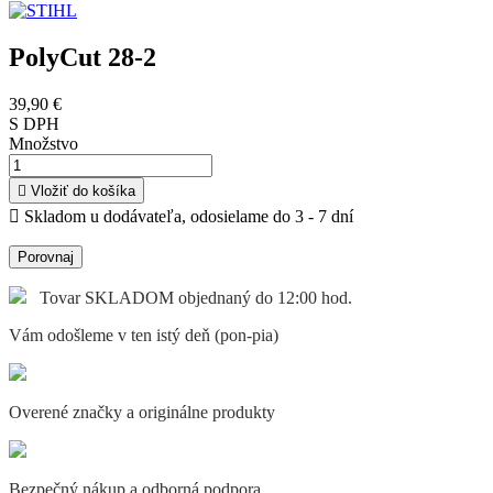
PolyCut 28-2
39,90 €
S DPH
Množstvo

Vložiť do košíka

Skladom u dodávateľa, odosielame do 3 - 7 dní
Porovnaj
Tovar SKLADOM objednaný do 12:00 hod.
Vám odošleme v ten istý deň (pon-pia)
Overené značky a originálne produkty
Bezpečný nákup a odborná podpora