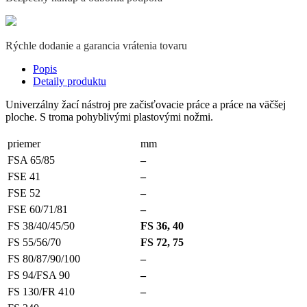
Rýchle dodanie a garancia vrátenia tovaru
Popis
Detaily produktu
Univerzálny žací nástroj pre začisťovacie práce a práce na väčšej
ploche. S troma pohyblivými plastovými nožmi.
priemer
mm
FSA 65/85
–
FSE 41
–
FSE 52
–
FSE 60/71/81
–
FS 38/40/45/50
FS 36, 40
FS 55/56/70
FS 72, 75
FS 80/87/90/100
–
FS 94/FSA 90
–
FS 130/FR 410
–