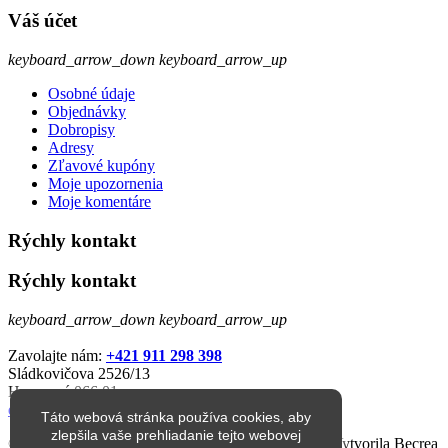
Váš účet
keyboard_arrow_down
keyboard_arrow_up
Osobné údaje
Objednávky
Dobropisy
Adresy
Zľavové kupóny
Moje upozornenia
Moje komentáre
Rýchly kontakt
Rýchly kontakt
keyboard_arrow_down
keyboard_arrow_up
Zavolajte nám:
+421 911 298 398
Sládkovičova 2526/13
Humenné 066 01
eshop@jarkop.sk
Táto webová stránka používa cookies, aby
zlepšila vaše prehliadanie tejto webovej
© 1998 – 2026 jarkop.sk Všetky práva vyhradené. Vytvorila Becrea