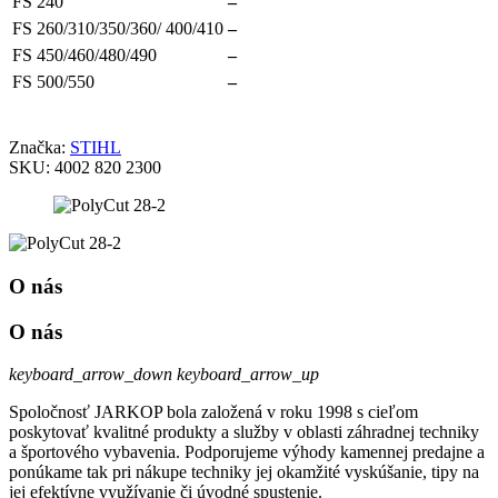
FS 240
–
FS 260/310/350/360/ 400/410
–
FS 450/460/480/490
–
FS 500/550
–
Značka:
STIHL
SKU:
4002 820 2300
O nás
O nás
keyboard_arrow_down
keyboard_arrow_up
Spoločnosť JARKOP bola založená v roku 1998 s cieľom
poskytovať kvalitné produkty a služby v oblasti záhradnej techniky
a športového vybavenia. Podporujeme výhody kamennej predajne a
ponúkame tak pri nákupe techniky jej okamžité vyskúšanie, tipy na
jej efektívne využívanie či úvodné spustenie.