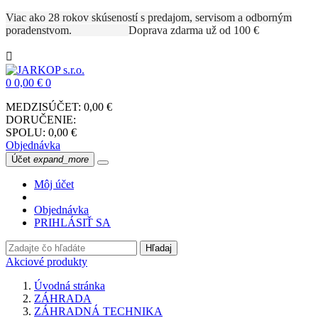
Viac ako 28 rokov skúseností s predajom, servisom a odborným
poradenstvom.
Doprava zdarma už od 100 €

0
0,00 €
0
MEDZISÚČET:
0,00 €
DORUČENIE:
SPOLU:
0,00 €
Objednávka
Účet
expand_more
Môj účet
Objednávka
PRIHLÁSIŤ SA
Hľadaj
Akciové produkty
Úvodná stránka
ZÁHRADA
ZÁHRADNÁ TECHNIKA