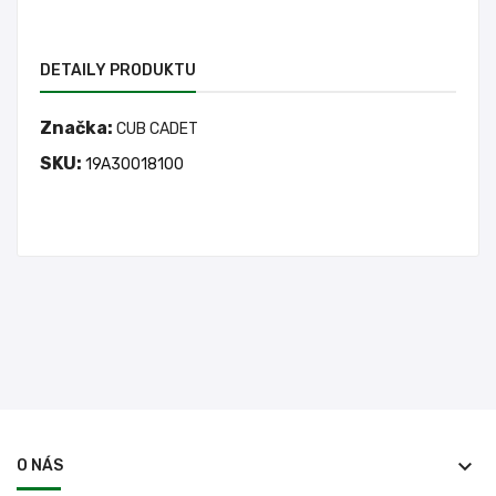
DETAILY PRODUKTU
Značka:
CUB CADET
SKU:
19A30018100
keyboard_arrow_down
O NÁS