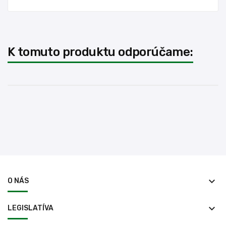
K tomuto produktu odporúčame:
keyboard_arrow_down
O NÁS
keyboard_arrow_down
LEGISLATÍVA