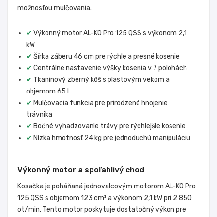
možnosťou mulčovania.
✔
Výkonný motor AL-KO Pro 125 QSS s výkonom 2,1
kW
✔
Šírka záberu 46 cm pre rýchle a presné kosenie
✔
Centrálne nastavenie výšky kosenia v 7 polohách
✔
Tkaninový zberný kôš s plastovým vekom a
objemom 65 l
✔
Mulčovacia funkcia pre prirodzené hnojenie
trávnika
✔
Bočné vyhadzovanie trávy pre rýchlejšie kosenie
✔
Nízka hmotnosť 24 kg pre jednoduchú manipuláciu
Výkonný motor a spoľahlivý chod
Kosačka je poháňaná jednovalcovým motorom AL-KO Pro
125 QSS s objemom 123 cm³ a výkonom 2,1 kW pri 2 850
ot/min. Tento motor poskytuje dostatočný výkon pre