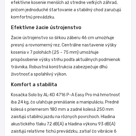
efektívne kosenie menších až stredne veľkých záhrad,
pričom jednoduché štartovanie a stabilný chod zaručujú
komfortnú prevádzku.
Efektívne žacie ústrojenstvo
Žacie ústrojenstvo so šírkou záberu 46 cm umožňuje
presný a rovnomerný rez. Centrálne nastavenie výšky
kosenia v 7 polohách (25 – 75 mm) umožňuje
prispôsobenie výšky strihu podľa aktuálnych podmienok
trávnika. Robustná konštrukcia zabezpečuje dlhú
životnosť a spoľahlivý výkon.
Komfort a stabilita
Kosačka Solo by AL-KO 4716 P-A Easy Pro má hmotnosť
iba 24 kg, čo uľahčuje prenášanie a manipuláciu. Predné
kolesá s priemerom 180 mm a zadné kolesá 250 mm
zaisťujú stabilnú jazdu na rôznych povrchoch. Hladina
akustického tlaku 72 dB(A) a hladina výkonu 93 dB(A)
zaisťujú relatívne tichú prevádzku, zatiaľ čo vibrácie 6