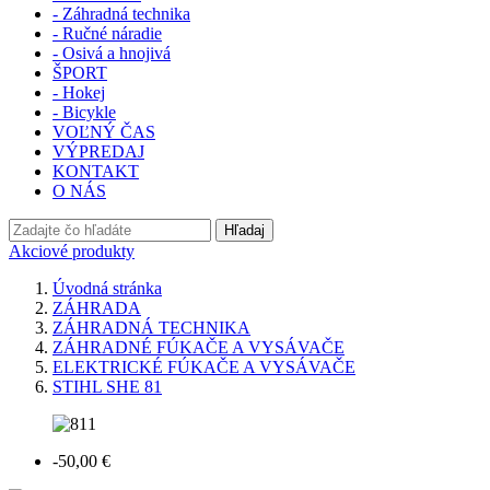
- Záhradná technika
- Ručné náradie
- Osivá a hnojivá
ŠPORT
- Hokej
- Bicykle
VOĽNÝ ČAS
VÝPREDAJ
KONTAKT
O NÁS
Hľadaj
Akciové produkty
Úvodná stránka
ZÁHRADA
ZÁHRADNÁ TECHNIKA
ZÁHRADNÉ FÚKAČE A VYSÁVAČE
ELEKTRICKÉ FÚKAČE A VYSÁVAČE
STIHL SHE 81
-50,00 €