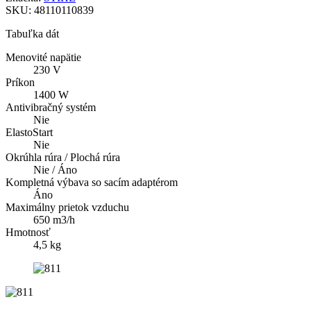
SKU:
48110110839
Tabuľka dát
Menovité napätie
230 V
Príkon
1400 W
Antivibračný systém
Nie
ElastoStart
Nie
Okrúhla rúra / Plochá rúra
Nie / Áno
Kompletná výbava so sacím adaptérom
Áno
Maximálny prietok vzduchu
650 m3/h
Hmotnosť
4,5 kg