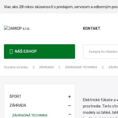
Viac ako 28 rokov skúseností s predajom, servisom a odbo
KONTAKT
NÁŠ ESHOP
Úvodná stránka
ZÁHRADA
ZÁHRADNÁ TECHNIKA
ZÁHRA
ŠPORT

Elektrické fúkače a 
ZÁHRADA

prostredie. Tieto st
modely sú ľahké, ľah

ZÁHRADNÁ TECHNIKA