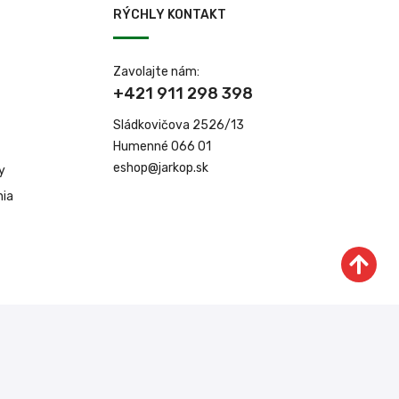
RÝCHLY KONTAKT
Zavolajte nám:
+421 911 298 398
Sládkovičova 2526/13
Humenné 066 01
eshop@jarkop.sk
y
nia