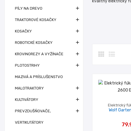
kvalitný elektrický 

PÍLY NA DREVO

TRAKTOROVÉ KOSAČKY

KOSAČKY

ROBOTICKÉ KOSAČKY

KROVINOREZY A VYŽÍNAČE

PLOTOSTRIHY
MAZIVÁ A PRÍSLUŠENSTVO

MALOTRAKTORY

KULTIVÁTORY
Elektrický f
Wolf Garte

PREVZDUŠŇOVAČE,
VERTIKUTÁTORY
79,