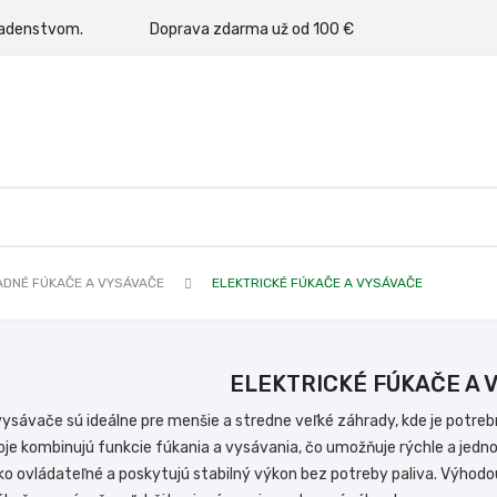
rným poradenstvom.
Doprava zdarma už od 100 €
DNÉ FÚKAČE A VYSÁVAČE
ELEKTRICKÉ FÚKAČE A VYSÁVAČE
ELEKTRICKÉ FÚKAČE A 
vysávače sú ideálne pre menšie a stredne veľké záhrady, kde je potrebn
roje kombinujú funkcie fúkania a vysávania, čo umožňuje rýchle a jedn
ko ovládateľné a poskytujú stabilný výkon bez potreby paliva. Výhodou 