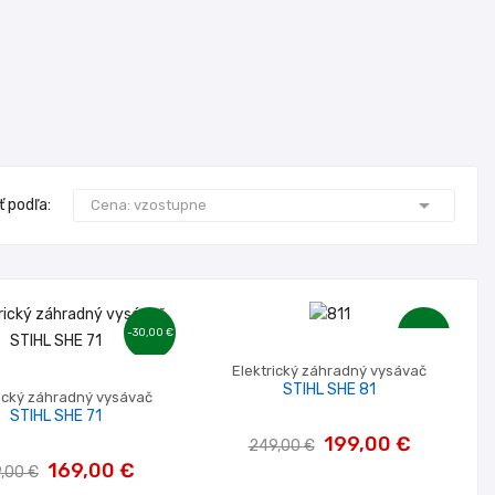

ť podľa:
Cena: vzostupne
-30,00 €
-50,00 €
Elektrický záhradný vysávač
STIHL SHE 81
rický záhradný vysávač
STIHL SHE 71
199,00 €
249,00 €
169,00 €
,00 €