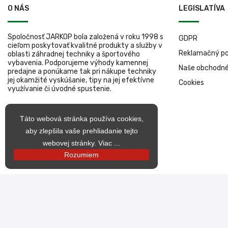
O NÁS
LEGISLATÍVA
Spoločnosť JARKOP bola založená v roku 1998 s
GDPR
cieľom poskytovať kvalitné produkty a služby v
Reklamačný po
oblasti záhradnej techniky a športového
vybavenia. Podporujeme výhody kamennej
Naše obchodn
predajne a ponúkame tak pri nákupe techniky
jej okamžité vyskúšanie, tipy na jej efektívne
Cookies
využívanie či úvodné spustenie.
Táto webová stránka používa cookies,
aby zlepšila vaše prehliadanie tejto
webovej stránky.
Viac ...
Rozumiem
© 1998 – 2026 jarkop.sk Všetky práva vyhradené. Vytvorila Becrea