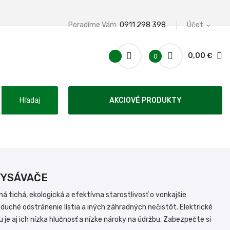
Poradíme Vám:
0911 298 398
Účet
expand_more
0,00 €
0
Hľadaj
AKCIOVÉ PRODUKTY
VYSÁVAČE
á tichá, ekologická a efektívna starostlivosť o vonkajšie
oduché odstránenie lístia a iných záhradných nečistôt. Elektrické
je aj ich nízka hlučnosť a nízke nároky na údržbu. Zabezpečte si