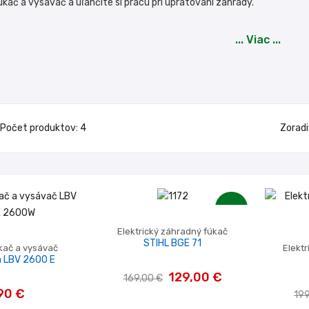
fúkač a vysávač a uľahčite si prácu pri upratovaní záhrady.
... Viac ...
Počet produktov: 4
Zoradi
-40,00 €
Elektrický záhradný fúkač
STIHL BGE 71
úkač a vysávač
Elekt
n LBV 2600 E
129,00 €
169,00 €
90 €
199