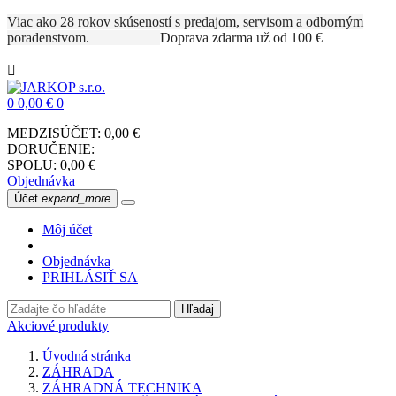
Viac ako 28 rokov skúseností s predajom, servisom a odborným
poradenstvom.
Doprava zdarma už od 100 €

0
0,00 €
0
MEDZISÚČET:
0,00 €
DORUČENIE:
SPOLU:
0,00 €
Objednávka
Účet
expand_more
Môj účet
Objednávka
PRIHLÁSIŤ SA
Hľadaj
Akciové produkty
Úvodná stránka
ZÁHRADA
ZÁHRADNÁ TECHNIKA