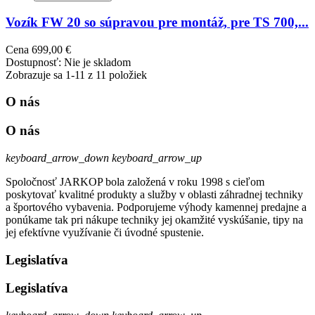
Vozík FW 20 so súpravou pre montáž, pre TS 700,...
Cena
699,00 €
Dostupnosť:
Nie je skladom
Zobrazuje sa 1-11 z 11 položiek
O nás
O nás
keyboard_arrow_down
keyboard_arrow_up
Spoločnosť JARKOP bola založená v roku 1998 s cieľom
poskytovať kvalitné produkty a služby v oblasti záhradnej techniky
a športového vybavenia. Podporujeme výhody kamennej predajne a
ponúkame tak pri nákupe techniky jej okamžité vyskúšanie, tipy na
jej efektívne využívanie či úvodné spustenie.
Legislatíva
Legislatíva