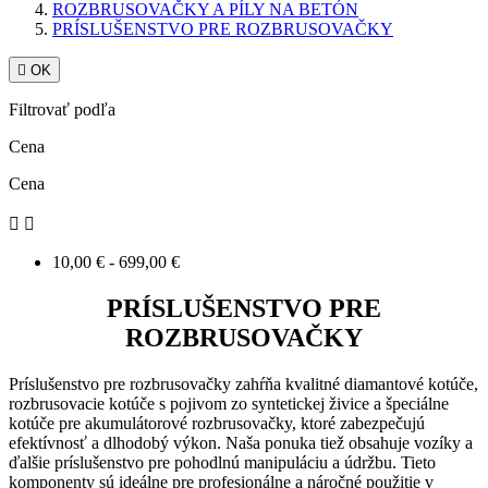
ROZBRUSOVAČKY A PÍLY NA BETÓN
PRÍSLUŠENSTVO PRE ROZBRUSOVAČKY

OK
Filtrovať podľa
Cena
Cena


10,00 € - 699,00 €
PRÍSLUŠENSTVO PRE
ROZBRUSOVAČKY
Príslušenstvo pre rozbrusovačky zahŕňa kvalitné diamantové kotúče,
rozbrusovacie kotúče s pojivom zo syntetickej živice a špeciálne
kotúče pre akumulátorové rozbrusovačky, ktoré zabezpečujú
efektívnosť a dlhodobý výkon. Naša ponuka tiež obsahuje vozíky a
ďalšie príslušenstvo pre pohodlnú manipuláciu a údržbu. Tieto
komponenty sú ideálne pre profesionálne a náročné použitie v