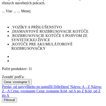
rôznych stavebných prácach.
... Viac ...
... Menej
VOZÍKY A PRÍSLUŠENSTVO
DIAMANTOVÉ ROZBRUSOVACIE KOTÚČE
ROZBRUSOVACIE KOTÚČE S POJIVOM ZE
SYNTETICKEJ ŽIVICE
KOTÚČE PRE AKUMULÁTOROVÉ
ROZBRUSOVAČKY
Počet produktov: 11
Zoradiť podľa:
Cena: vzostupne

Predaj, od najvyššieho po najnižší
Dôležitosť
Názvu: A - Z
Názvu:
Z - A
Cena: vzostupne
Cena: zostupne
Kód, od A po Z
Kód, od Z
po A
Filtrovať