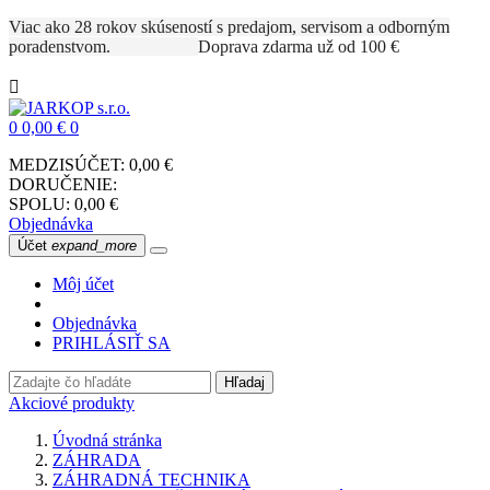
Viac ako 28 rokov skúseností s predajom, servisom a odborným
poradenstvom.
Doprava zdarma už od 100 €

0
0,00 €
0
MEDZISÚČET:
0,00 €
DORUČENIE:
SPOLU:
0,00 €
Objednávka
Účet
expand_more
Môj účet
Objednávka
PRIHLÁSIŤ SA
Hľadaj
Akciové produkty
Úvodná stránka
ZÁHRADA
ZÁHRADNÁ TECHNIKA