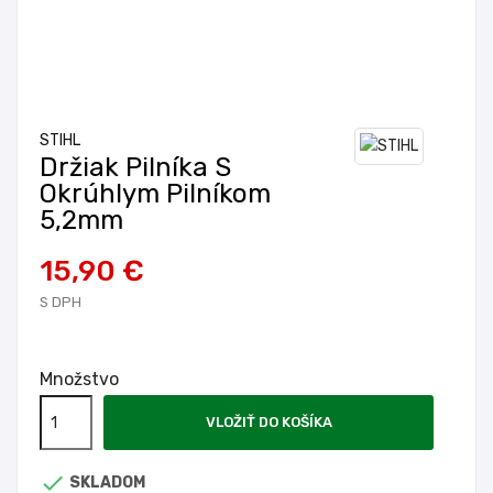
STIHL
Držiak Pilníka S
Okrúhlym Pilníkom
5,2mm
15,90 €
S DPH
Množstvo
VLOŽIŤ DO KOŠÍKA

SKLADOM