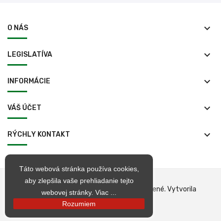
keyboard_arrow_down
O NÁS
keyboard_arrow_down
LEGISLATÍVA
keyboard_arrow_down
INFORMÁCIE
keyboard_arrow_down
VÁŠ ÚČET
keyboard_arrow_down
RÝCHLY KONTAKT
Táto webová stránka používa cookies,
aby zlepšila vaše prehliadanie tejto
© 1998 – 2026 jarkop.sk Všetky práva vyhradené. Vytvorila
webovej stránky.
Viac ...
Becrea
Rozumiem