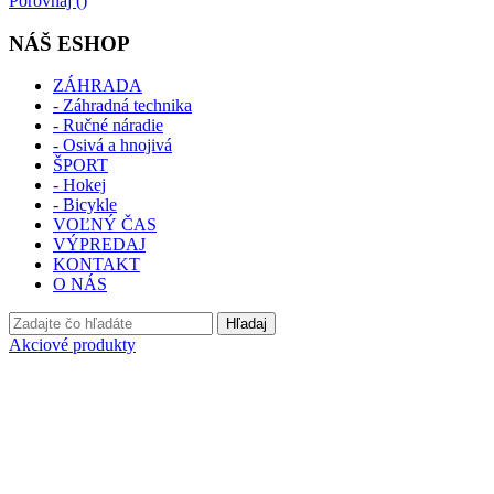
Porovnaj (
)
NÁŠ ESHOP
ZÁHRADA
- Záhradná technika
- Ručné náradie
- Osivá a hnojivá
ŠPORT
- Hokej
- Bicykle
VOĽNÝ ČAS
VÝPREDAJ
KONTAKT
O NÁS
Hľadaj
Akciové produkty