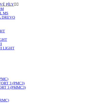
VÉ PÍLY


OM
L MS
A DREVO
GHT
IGHT
I
I LIGHT
PMC)
ORT 3 (PMC3)
RT 3 (PMMC3)
RMC)