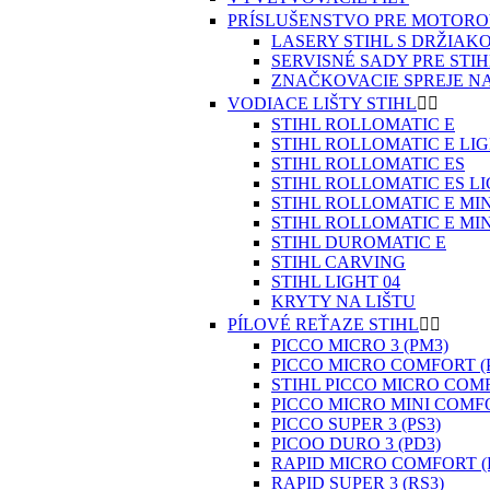
PRÍSLUŠENSTVO PRE MOTORO
LASERY STIHL S DRŽIAK
SERVISNÉ SADY PRE STIH
ZNAČKOVACIE SPREJE N
VODIACE LIŠTY STIHL


STIHL ROLLOMATIC E
STIHL ROLLOMATIC E LI
STIHL ROLLOMATIC ES
STIHL ROLLOMATIC ES L
STIHL ROLLOMATIC E MIN
STIHL ROLLOMATIC E MIN
STIHL DUROMATIC E
STIHL CARVING
STIHL LIGHT 04
KRYTY NA LIŠTU
PÍLOVÉ REŤAZE STIHL


PICCO MICRO 3 (PM3)
PICCO MICRO COMFORT (
STIHL PICCO MICRO COMF
PICCO MICRO MINI COMFO
PICCO SUPER 3 (PS3)
PICOO DURO 3 (PD3)
RAPID MICRO COMFORT (
RAPID SUPER 3 (RS3)