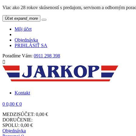
Viac ako 28 rokov skúseností s predajom, servisom a odbo
Účet
expand_more
Môj účet
Objednávka
PRIHLÁSIŤ SA
Poradíme Vám:
0911 298 398

Kontakt
0
0,00 €
0
MEDZISÚČET:
0,00 €
DORUČENIE:
SPOLU:
0,00 €
Objednávka