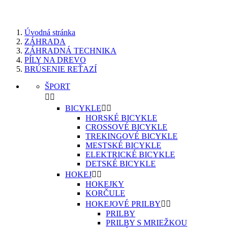
Úvodná stránka
ZÁHRADA
ZÁHRADNÁ TECHNIKA
PÍLY NA DREVO
BRÚSENIE REŤAZÍ
ŠPORT


BICYKLE


HORSKÉ BICYKLE
CROSSOVÉ BICYKLE
TREKINGOVÉ BICYKLE
MESTSKÉ BICYKLE
ELEKTRICKÉ BICYKLE
DETSKÉ BICYKLE
HOKEJ


HOKEJKY
KORČULE
HOKEJOVÉ PRILBY


PRILBY
PRILBY S MRIEŽKOU