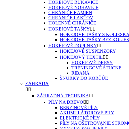
HOKEJOVÉ RUKAVICE
HOKEJOVÉ NOHAVICE
CHRÁNIČE RAMIEN
CHRÁNIČE LAKŤOV
HOLENNÉ CHRÁNIČE
HOKEJOVÉ TAŠKY


HOKEJOVÉ TAŠKY S KOLIESK
HOKEJOVÉ TAŠKY BEZ KOLIE
HOKEJOVÉ DOPLNKY


HOKEJOVÉ SUSPENZORY
HOKEJOVÝ TEXTIL


HOKEJOVÉ DRESY
TRÉNINGOVÉ ŠTUCNE
RIBANÁ
ŠNÚRKY DO KORČÚĽ
ZÁHRADA


ZÁHRADNÁ TECHNIKA


PÍLY NA DREVO


BENZÍNOVÉ PÍLY
AKUMULÁTOROVÉ PÍLY
ELEKTRICKÉ PÍLY
PÍLY NA OŠETROVANIE STRO
VYVETVOVACIE PÍLY