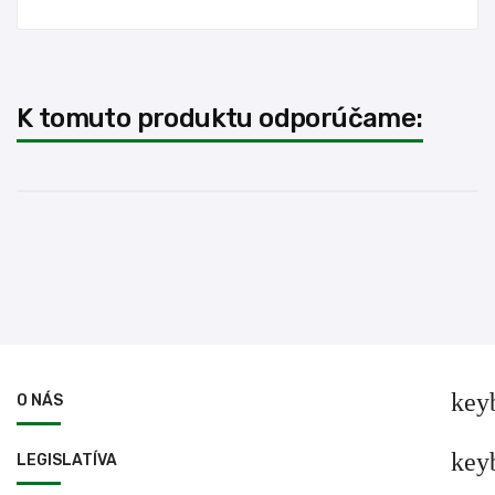
K tomuto produktu odporúčame:
key
O NÁS
key
LEGISLATÍVA