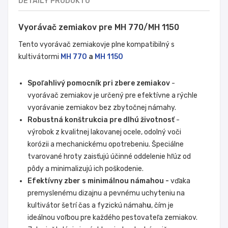
DETAILY PRODUKTU
Vyorávač zemiakov pre MH 770/MH 1150
Tento vyorávač
zemiakov
je plne kompatibilný s
kultivátormi
MH 770
a
MH 1150
Spoľahlivý pomocník pri zbere zemiakov
-
vyorávač zemiakov je určený pre efektívne a rýchle
vyorávanie zemiakov bez zbytočnej námahy.
Robustná konštrukcia pre dlhú životnosť
-
výrobok z kvalitnej lakovanej ocele, odolný voči
korózii a mechanickému opotrebeniu. Špeciálne
tvarované hroty zaisťujú účinné oddelenie hľúz od
pôdy a minimalizujú ich poškodenie.
Efektívny zber s minimálnou námahou -
vďaka
premyslenému dizajnu a pevnému uchyteniu na
kultivátor šetrí čas a fyzickú námah
u
, čím je
ideálnou voľbou pre každého pestovateľa zemiakov.