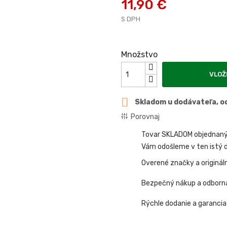
11,90 €
S DPH
Množstvo
VLOŽ

Skladom u dodávateľa, od
Porovnaj
Tovar SKLADOM objednaný 
Vám odošleme v ten istý d
Overené značky a originál
Bezpečný nákup a odborn
Rýchle dodanie a garancia