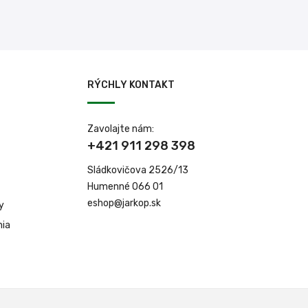
RÝCHLY KONTAKT
Zavolajte nám:
+421 911 298 398
Sládkovičova 2526/13
Humenné 066 01
eshop@jarkop.sk
y
nia