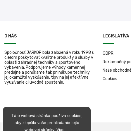
O NÁS
LEGISLATÍVA
Spoločnosť JARKOP bola založená v roku 1998 s
GDPR
cieľom poskytovať kvalitné produkty a služby v
Reklamačný po
oblasti záhradnej techniky a športového
vybavenia. Podporujeme výhody kamennej
Naše obchodn
predajne a ponúkame tak pri nákupe techniky
jej okamžité vyskúšanie, tipy na jej efektívne
Cookies
využívanie či úvodné spustenie.
Táto webová stránka používa cookies,
aby zlepšila vaše prehliadanie tejto
webovej stránky.
Viac ...