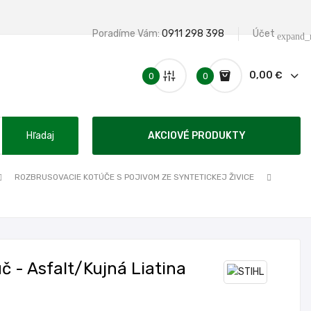
Poradíme Vám:
0911 298 398
Účet
expand_
0,00 €
0
0
Hľadaj
AKCIOVÉ PRODUKTY
ROZBRUSOVACIE KOTÚČE S POJIVOM ZE SYNTETICKEJ ŽIVICE
č - Asfalt/kujná Liatina