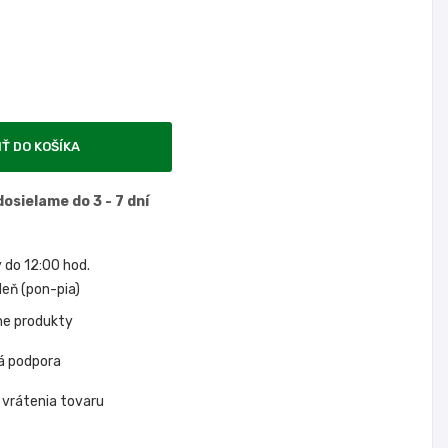
IŤ DO KOŠÍKA
osielame do 3 - 7 dní
do 12:00 hod.
eň (pon-pia)
ne produkty
á podpora
 vrátenia tovaru