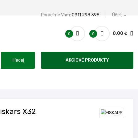
Poradíme Vám:
0911 298 398
Účet
expand_more
0,00 €
0
0
Hľadaj
AKCIOVÉ PRODUKTY
iskars X32