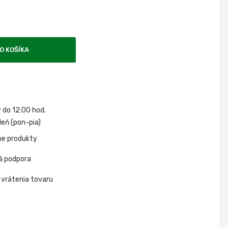
O KOŠÍKA
do 12:00 hod.
eň (pon-pia)
ne produkty
á podpora
 vrátenia tovaru