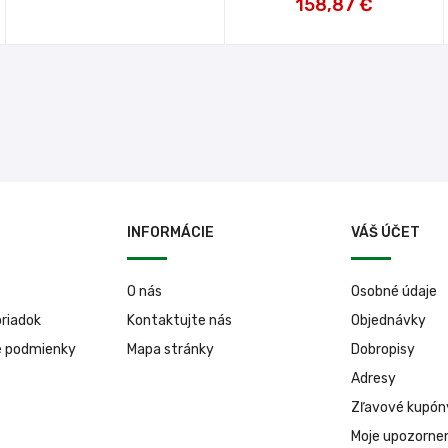
158,87 €
INFORMÁCIE
VÁŠ ÚČET
O nás
Osobné údaje
riadok
Kontaktujte nás
Objednávky
é podmienky
Mapa stránky
Dobropisy
Adresy
Zľavové kupón
Moje upozorne