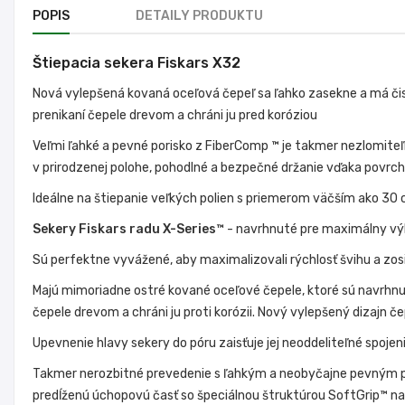
POPIS
DETAILY PRODUKTU
Štiepacia sekera Fiskars X32
Nová vylepšená kovaná oceľová čepeľ sa ľahko zasekne a má čistý 
prenikaní čepele drevom a chráni ju pred koróziou
Veľmi ľahké a pevné porisko z FiberComp ™ je takmer nezlomiteľ
v prirodzenej polohe, pohodlné a bezpečné držanie vďaka povrc
Ideálne na štiepanie veľkých polien s priemerom väčším ako 30
Sekery Fiskars radu X-Series™
- navrhnuté pre maximálny vý
Sú perfektne vyvážené, aby maximalizovali rýchlosť švihu a zosil
Majú mimoriadne ostré kované oceľové čepele, ktoré sú navrhnuté t
čepele drevom a chráni ju proti korózii. Nový vylepšený dizajn čepe
Upevnenie hlavy sekery do póru zaisťuje jej neoddeliteľné spojen
Takmer nerozbitné prevedenie s ľahkým a neobyčajne pevným por
predĺženú úchopovú časť so špeciálnou štruktúrou SoftGrip™ na 