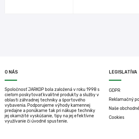
O NÁS
LEGISLATÍVA
Spoločnosť JARKOP bola založená v roku 1998 s
GDPR
cieľom poskytovať kvalitné produkty a služby v
Reklamačný po
oblasti záhradnej techniky a športového
vybavenia. Podporujeme výhody kamennej
Naše obchodn
predajne a ponúkame tak pri nákupe techniky
jej okamžité vyskúšanie, tipy na jej efektívne
Cookies
využívanie či úvodné spustenie.