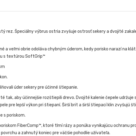
rez. Špeciálny výbrus ostria zvyšuje ostrosť sekery a dvojité zakalenie
né a veľmi obrie odoláva chybným úderom, kedy porisko narazí na klát
hu s textúrou SoftGrip™
 cm
kon.
ňovali úder sekery pre účinné štiepanie.
ak, aby účinnejšie rozštiepili drevo. Dvojité kalenie čepele udržuje se
le pre lepší výkon pri štiepaní. Širší brit a širší štiepací klin zvyšujú 
ie s poriskom.
iskom FiberComp™, ktoré tlmí rázy a ponúka vynikajúcu ochranu prot
povrchu a zahnutý koniec pre väčšie pohodlie užívateľa.