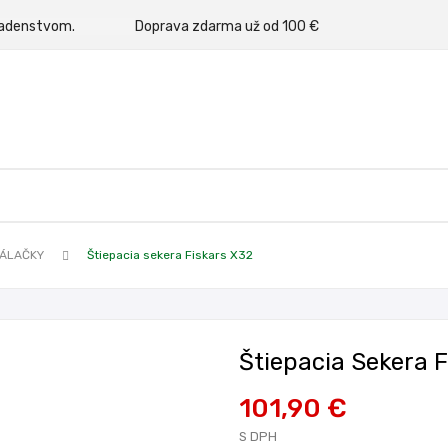
rným poradenstvom.
Doprava zdarma už od 100 €
KÁLAČKY
Štiepacia sekera Fiskars X32
Štiepacia Sekera F
101,90 €
S DPH