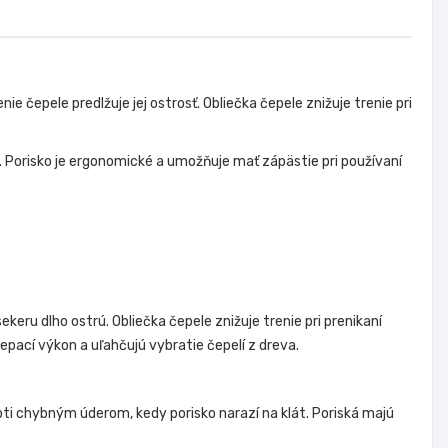
 čepele predlžuje jej ostrosť. Obliečka čepele znižuje trenie pri
. Porisko je ergonomické a umožňuje mať zápästie pri používaní
keru dlho ostrú. Obliečka čepele znižuje trenie pri prenikaní
štiepací výkon a uľahčujú vybratie čepelí z dreva.
i chybným úderom, kedy porisko narazí na klát. Poriská majú