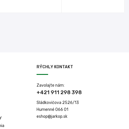
RÝCHLY KONTAKT
Zavolajte nám:
+421 911 298 398
Sládkovičova 2526/13
Humenné 066 01
eshop@jarkop.sk
y
nia