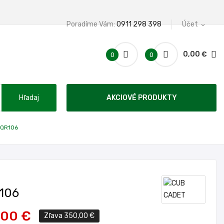
Poradíme Vám:
0911 298 398
Účet
expand_more
0,00 €
0
0
Hľadaj
AKCIOVÉ PRODUKTY
 QR106
106
,00 €
Zľava 350,00 €