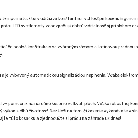
 tempomatu, ktorý udržiava konštantnú rýchlosť pri kosení. Ergono
 práci. LED svetlomety zabezpečujú dobrú viditeľnosť aj pri slabom osv
aľ čo odolná konštrukcia so zváraným rámom a liatinovou prednou náp
y.
 a je vybavený automatickou signalizáciou naplnenia. Vďaka elektro
hlivý pomocník na náročné kosenie veľkých plôch. Vďaka robustnej kon
ný výkon a dlhú životnosť. Nezáleží na tom, či kosenie vykonávate v 
jte túto kosačku a zjednodušte si prácu na záhrade už dnes!