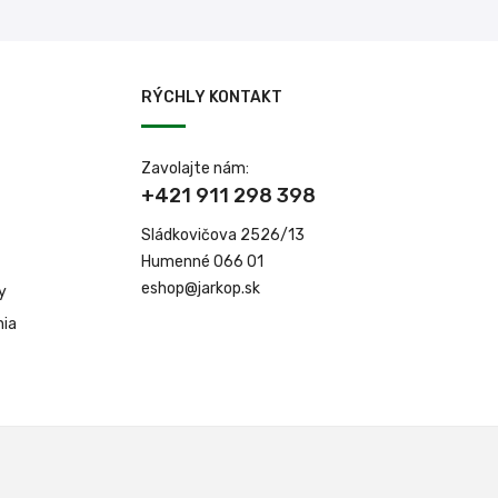
RÝCHLY KONTAKT
Zavolajte nám:
+421 911 298 398
Sládkovičova 2526/13
Humenné 066 01
eshop@jarkop.sk
y
nia