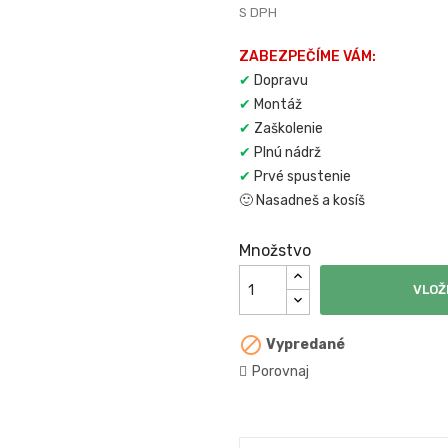
S DPH
ZABEZPEČÍME VÁM:
✔
Dopravu
✔
Montáž
✔
Zaškolenie
✔
Plnú nádrž
✔
Prvé spustenie
🙂
Nasadneš a kosíš
Množstvo
VLOŽ

Vypredané
Porovnaj