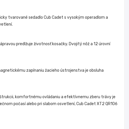
micky tvarované sedadlo Cub Cadet s vysokým operadlom a
etlení.
ravou predlžuje životnosť kosačky. Dvojitý nôž a 12 úrovní
magnetickému zapínaniu žacieho ústrojenstva je obsluha
štrukcii, komfortnému ovládaniu a efektívnemu zberu trávy je
slnečnom počasí alebo pri slabom osvetlení, Cub Cadet XT2 QR106