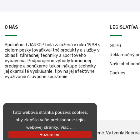
O NÁS
LEGISLATÍVA
Spoločnosť JARKOP bola založená v roku 1998 s
GDPR
cieľom poskytovať kvalitné produkty a služby v
Reklamačný po
oblasti záhradnej techniky a športového
vybavenia. Podporujeme výhody kamennej
Naše obchodn
predajne a ponúkame tak pri nákupe techniky
jej okamžité vyskúšanie, tipy na jej efektívne
Cookies
využívanie či úvodné spustenie.
Táto webová stránka používa cookies,
aby zlepšila vaše prehliadanie tejto
webovej stránky.
Viac ...
© 1998 – 2026 jarkop.sk Všetky práva vyhradené. Vytvorila Becrea
Rozumiem