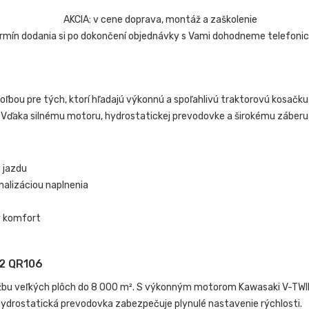
rmín dodania si po dokončení objednávky s Vami dohodneme telefonic
voľbou pre tých, ktorí hľadajú výkonnú a spoľahlivú traktorovú kosačku
. Vďaka silnému motoru, hydrostatickej prevodovke a širokému záberu 
 jazdu
nalizáciou naplnenia
y komfort
2 QR106
držbu veľkých plôch do 8 000 m². S výkonným motorom Kawasaki V-TW
hydrostatická prevodovka zabezpečuje plynulé nastavenie rýchlosti.