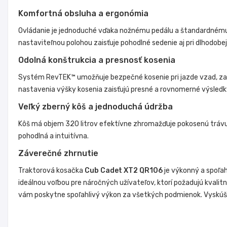
Komfortná obsluha a ergonómia
Ovládanie je jednoduché vďaka nožnému pedálu a štandardnému
nastaviteľnou polohou zaisťuje pohodlné sedenie aj pri dlhodobej
Odolná konštrukcia a presnosť kosenia
Systém RevTEK™ umožňuje bezpečné kosenie pri jazde vzad, zati
nastavenia výšky kosenia zaisťujú presné a rovnomerné výsledk
Veľký zberný kôš a jednoduchá údržba
Kôš
má objem 320 litrov efektívne zhromažďuje pokosenú trávu
pohodlná a intuitívna.
Záverečné zhrnutie
Traktorová kosačka
Cub Cadet XT2 QR106
je výkonný a spoľa
ideálnou voľbou pre náročných užívateľov, ktorí požadujú kvalit
vám poskytne spoľahlivý výkon za všetkých podmienok. Vyskúša