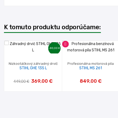
K tomuto produktu odporúčame:
-80,00 €
Nizkootáčkový záhradný drvič
Profesionálna motorová píla
STIHL GHE 135 L
STIHL MS 261
369,00 €
849,00 €
449,00 €