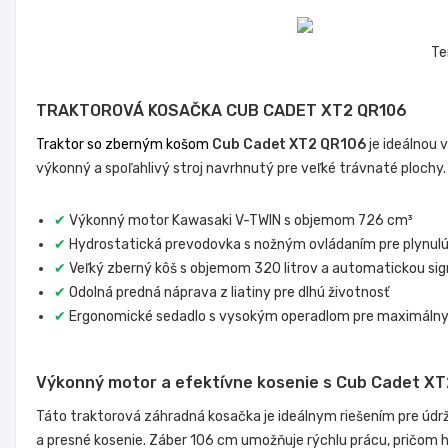
Te
TRAKTOROVÁ KOSAČKA
CUB CADET XT2 QR106
Traktor so zberným košom
Cub Cadet XT2 QR106
je ideálnou 
výkonný a spoľahlivý stroj navrhnutý pre veľké trávnaté plochy
✔
Výkonný motor Kawasaki V-TWIN s objemom 726 cm³
✔
Hydrostatická prevodovka s nožným ovládaním pre plynulú
✔
Veľký zberný kôš s objemom 320 litrov a automatickou sig
✔
Odolná predná náprava z liatiny pre dlhú životnosť
✔
Ergonomické sedadlo s vysokým operadlom pre maximáln
Výkonný motor a efektívne kosenie s
Cub Cadet XT
Táto traktorová záhradná kosačka je ideálnym riešením pre ú
a presné kosenie. Záber 106 cm umožňuje rýchlu prácu, pričom 