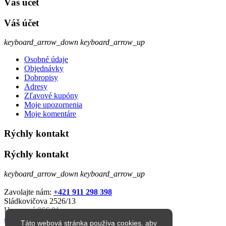
Váš účet
Váš účet
keyboard_arrow_down
keyboard_arrow_up
Osobné údaje
Objednávky
Dobropisy
Adresy
Zľavové kupóny
Moje upozornenia
Moje komentáre
Rýchly kontakt
Rýchly kontakt
keyboard_arrow_down
keyboard_arrow_up
Zavolajte nám:
+421 911 298 398
Sládkovičova 2526/13
Humenné 066 01
eshop@jarkop.sk
Táto webová stránka používa cookies, aby