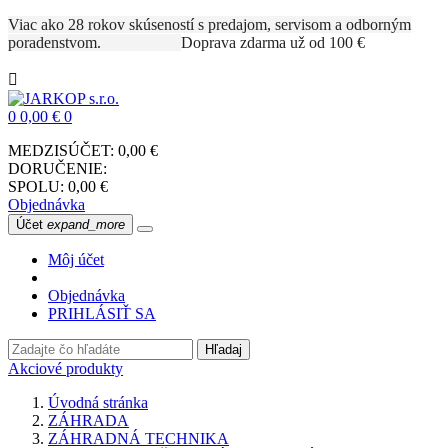
Viac ako 28 rokov skúseností s predajom, servisom a odborným
poradenstvom.
Doprava zdarma už od 100 €

0
0,00 €
0
MEDZISÚČET:
0,00 €
DORUČENIE:
SPOLU:
0,00 €
Objednávka
Účet
expand_more
Môj účet
Objednávka
PRIHLÁSIŤ SA
Hľadaj
Akciové produkty
Úvodná stránka
ZÁHRADA
ZÁHRADNÁ TECHNIKA