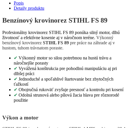
Popis
Detaily produktu
Benzínový krovinorez STIHL FS 89
Profesionálny krovinorez STIHL FS 89 ponúka silný motor, dlhú
životnosť a efektívne kosenie aj v náročnom teréne.
Výkonný
benzínový krovinorez
STIHL FS 89
pre práce na záhrade aj v
hustom, tuhom trávnatom poraste.
✔
Výkonný motor so silou potrebnou na hustú trávu a
náročnejšie porasty
✔
Vyvážená konštrukcia pre pohodlnú manipuláciu aj pri
dlhšej práci
✔
Jednoduché a spoľahlivé štartovanie bez zbytočných
ťažkostí
✔
Obojručná rukoväť zvyšuje presnosť a kontrolu pri kosení
✔
Odolná strunová alebo pílová žacia hlava pre rôznorodé
použitie
Výkon a motor