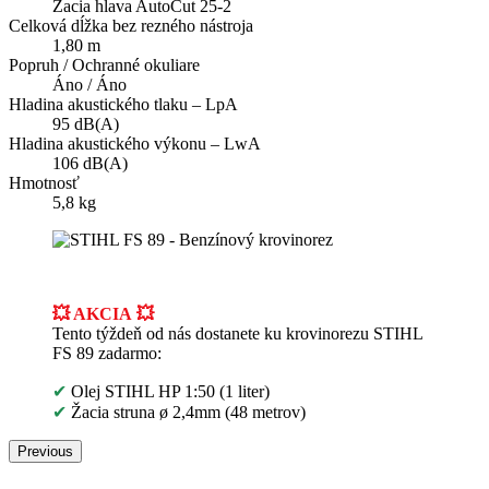
Žacia hlava AutoCut 25-2
Celková dĺžka bez rezného nástroja
1,80 m
Popruh / Ochranné okuliare
Áno / Áno
Hladina akustického tlaku – LpA
95 dB(A)
Hladina akustického výkonu – LwA
106 dB(A)
Hmotnosť
5,8 kg
💥 AKCIA
💥
Tento týždeň od nás dostanete ku krovinorezu STIHL
FS 89 zadarmo:
✔
Olej STIHL HP 1:50 (1 liter)
✔
Žacia struna ø 2,4mm (48 metrov)
Previous