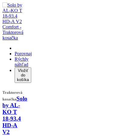
Porovnaj
Rýchly
náhľad
Vložiť
do
košíka
Traktorová
Solo
kosačka
by AL-
KO T
18-93.4
HD-A
V2