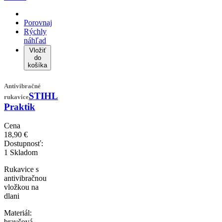
Porovnaj
Rýchly
náhľad
Vložiť
do
košíka
Antivibračné
STIHL
rukavice
Praktik
Cena
18,90 €
Dostupnosť:
1 Skladom
Rukavice s
antivibračnou
vložkou na
dlani
Materiál:
bravčová