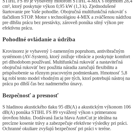
STIHL FS 89 je vybavený motorom STIHL 4-MIX s objemom 28,4
cm³, ktorý poskytuje výkon 0,95 kW (1,3 k). Zjednodušené
štartovanie pre Vaše pohodlie. Obojručná multifunkčná rukoväť s
tlačidlom STOP. Motor s technológiou 4-MIX a zväčšenou nádržou
pre dlhšiu prácu bez prestávky, zároveň ponúka silný výkon pre
efektívnu prácu.
Pohodlné ovládanie a údržba
Krovinorez je vybavený 1-ramenným popruhom, antivibračným
systémom (AV-System), ktorý znižuje vibrácie a poskytuje komfort
pri dlhodobom používaní. Multifunkčná rukoväť a nastaviteľná
obojručná rukoväť bez použitia náradia zaručujú flexibilitu a
prispôsobenie sa rôznym pracovným podmienkam. Hmotnosť 5,8
kg robí tento model vhodným aj pre tých, ktorí potrebujú nástroj na
prácu po dlhší čas bez nadmerného únavy.
Bezpečnosť a presnosť
S hladinou akustického tlaku 95 dB(A) a akustickým výkonom 106
dB(A) ponúka STIHL FS 89 vyvážený výkon s primeranou
úrovňou hluku. Dodávaná žacia hlava AutoCut je ideálna na
precízne kosenie trávy a zabezpečuje efektívne výsledky pri práci.
Ochranné okuliare zvyšujú bezpečnosť pri práci v teréne.