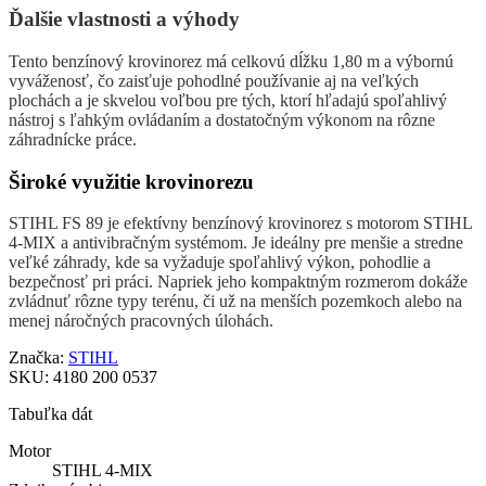
Ďalšie vlastnosti a výhody
Tento benzínový krovinorez má celkovú dĺžku 1,80 m a výbornú
vyváženosť, čo zaisťuje pohodlné používanie aj na veľkých
plochách a je skvelou voľbou pre tých, ktorí hľadajú spoľahlivý
nástroj s ľahkým ovládaním a dostatočným výkonom na rôzne
záhradnícke práce.
Široké využitie krovinorezu
STIHL FS 89 je efektívny benzínový krovinorez s motorom STIHL
4-MIX a antivibračným systémom. Je ideálny pre menšie a stredne
veľké záhrady, kde sa vyžaduje spoľahlivý výkon, pohodlie a
bezpečnosť pri práci. Napriek jeho kompaktným rozmerom dokáže
zvládnuť rôzne typy terénu, či už na menších pozemkoch alebo na
menej náročných pracovných úlohách.
Značka:
STIHL
SKU:
4180 200 0537
Tabuľka dát
Motor
STIHL 4-MIX