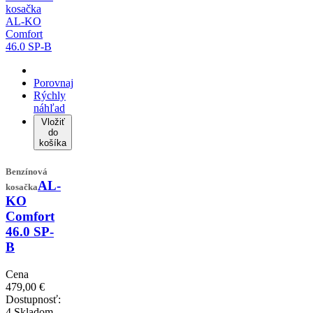
Porovnaj
Rýchly
náhľad
Vložiť
do
košíka
Benzínová
AL-
kosačka
KO
Comfort
46.0 SP-
B
Cena
479,00 €
Dostupnosť:
4 Skladom