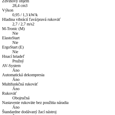
Zdvihový objem
28,4 cm3
Výkon
0,95 / 1,3 kW/k
Hladina vibrácií ľavá/pravá rukoväť
2,7 / 2,7 m/s2
M-Tronic (M)
Nie
ElastoStart
Nie
ErgoStart (E)
Nie
Hnací hriadeľ
Pružný
AV-System
Áno
Automatická dekompresia
Áno
Multifunkčná rukoväť
Áno
Rukoväť
Obojručná
Nastavenie rukoväte bez použitia náradia
Áno
Štandardne dodávaný žací nástroj