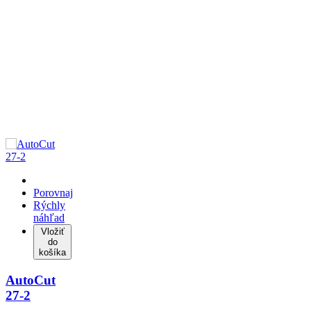
Porovnaj
Rýchly
náhľad
Vložiť
do
košíka
AutoCut
27-2