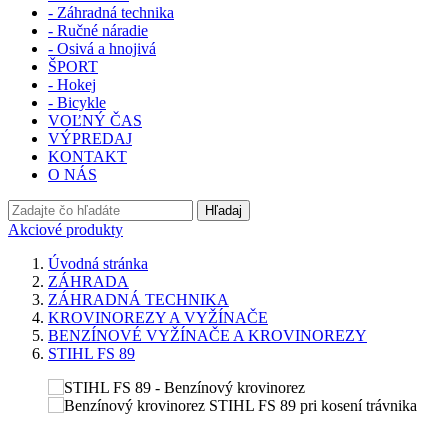
- Záhradná technika
- Ručné náradie
- Osivá a hnojivá
ŠPORT
- Hokej
- Bicykle
VOĽNÝ ČAS
VÝPREDAJ
KONTAKT
O NÁS
Hľadaj
Akciové produkty
Úvodná stránka
ZÁHRADA
ZÁHRADNÁ TECHNIKA
KROVINOREZY A VYŽÍNAČE
BENZÍNOVÉ VYŽÍNAČE A KROVINOREZY
STIHL FS 89