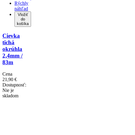
Rýchly
náhľad
Vložiť
do
košíka
Cievka
tichá
okrúhla
2,4mm /
83m
Cena
21,90 €
Dostupnosť:
Nie je
skladom