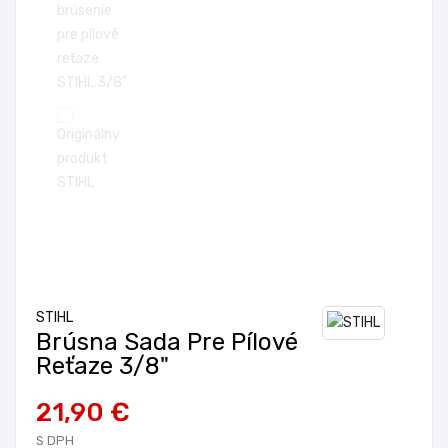
STIHL
Brúsna Sada Pre Pílové
Reťaze 3/8"
21,90 €
S DPH