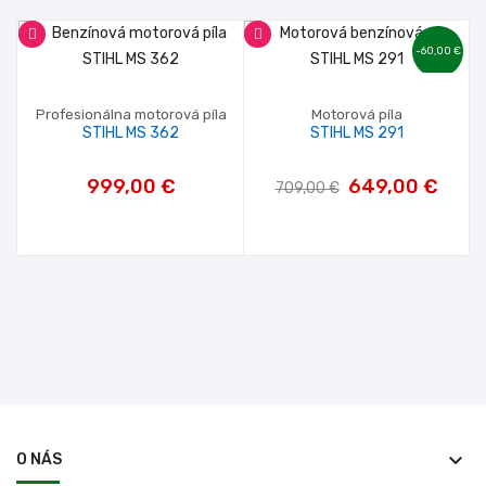
-60,00 €
Profesionálna motorová píla
Motorová píla
STIHL MS 362
STIHL MS 291
999,00 €
649,00 €
709,00 €
keyboard_arrow_down
O NÁS