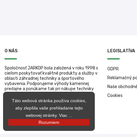
O NÁS
LEGISLATÍVA
Spoločnosť JARKOP bola založená v roku 1998 s
GDPR
cieľom poskytovať kvalitné produkty a služby v
Reklamačný po
oblasti záhradnej techniky a športového
vybavenia. Podporujeme výhody kamennej
Naše obchodn
predajne a ponúkame tak pri nákupe techniky
jej okamžité vyskúšanie, tipy na jej efektívne
Cookies
využívanie či úvodné spustenie.
Táto webová stránka používa cookies,
aby zlepšila vaše prehliadanie tejto
webovej stránky.
Viac ...
Rozumiem