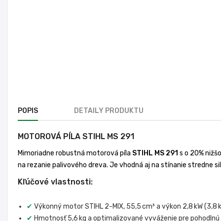
POPIS
DETAILY PRODUKTU
MOTOROVÁ PÍLA STIHL MS 291
Mimoriadne robustná motorová píla
STIHL MS 291
s o 20% nižšo
na rezanie palivového dreva. Je vhodná aj na stínanie stredne s
Kľúčové vlastnosti:
✔
Výkonný motor STIHL 2-MIX, 55,5 cm³ a výkon 2,8 kW (3,8 k
✔
Hmotnosť 5,6 kg a optimalizované vyváženie pre pohodlnú