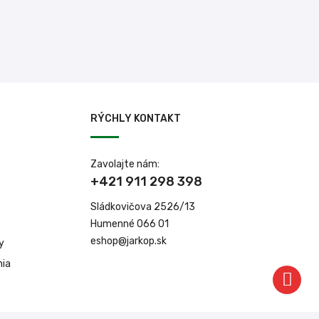
RÝCHLY KONTAKT
Zavolajte nám:
+421 911 298 398
Sládkovičova 2526/13
Humenné 066 01
eshop@jarkop.sk
y
nia