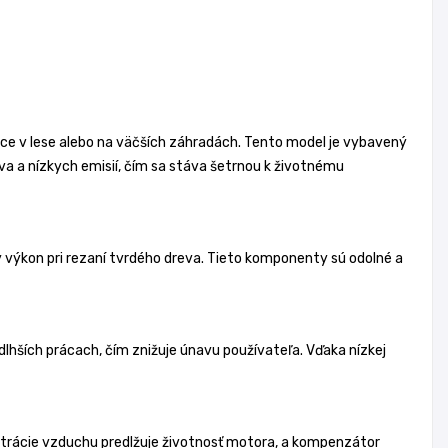
ráce v lese alebo na väčších záhradách. Tento model je vybavený
iva a nízkych emisií, čím sa stáva šetrnou k životnému
y výkon pri rezaní tvrdého dreva. Tieto komponenty sú odolné a
dlhších prácach, čím znižuje únavu používateľa. Vďaka nízkej
iltrácie vzduchu predlžuje životnosť motora, a kompenzátor