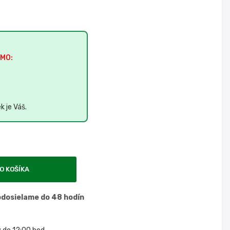
MO:
ek
je Váš.
O KOŠÍKA
odosielame do 48 hodín