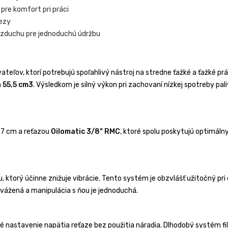
pre komfort pri práci
rezy
 vzduchu pre jednoduchú údržbu
ateľov, ktorí potrebujú spoľahlivý nástroj na stredne ťažké a ťažké p
m
55,5 cm3
. Výsledkom je silný výkon pri zachovaní nízkej spotreby pal
37 cm a reťazou
Oilomatic 3/8" RMC
, ktoré spolu poskytujú optimáln
torý účinne znižuje vibrácie. Tento systém je obzvlášť užitočný pri 
yvážená a manipulácia s ňou je jednoduchá.
é nastavenie napätia reťaze bez použitia náradia. Dlhodobý systém f