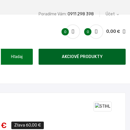
Poradíme Vám:
0911 298 398
Účet
expand_more
0,00 €
0
0
Hľadaj
AKCIOVÉ PRODUKTY
 €
Zľava 60,00 €