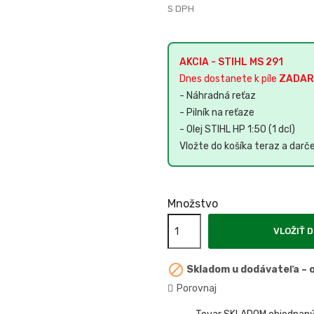
S DPH
AKCIA -
STIHL MS 291
Dnes
dostanete
k píle
ZADAR
-
Náhradná reťaz
-
Pilník na reťaze
-
Olej STIHL HP 1:50 (1 dcl)
Vložte do košíka teraz a
darč
Množstvo
VLOŽIŤ D

Skladom u dodávateľa – 
Porovnaj