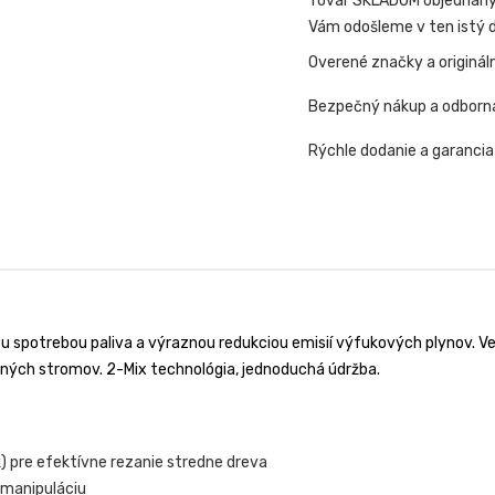
Tovar SKLADOM objednaný 
Vám odošleme v ten istý d
Overené značky a originál
Bezpečný nákup a odborn
Rýchle dodanie a garancia
u spotrebou paliva a výraznou redukciou emisií výfukových plynov. V
ilných stromov. 2-Mix technológia, jednoduchá údržba.
) pre efektívne rezanie stredne dreva
 manipuláciu