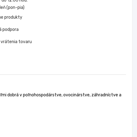
do 12:00 hod.
eň (pon-pia)
ne produkty
á podpora
 vrátenia tovaru
eľmi dobrá v poľnohospodárstve, ovocinárstve, záhradníctve a