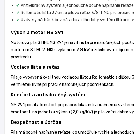
✔
Antivibračný systém a jednoduché bočné napínanie reťaze 
✔
Rollomatic lišta 37 cm a pílová reťaz 3/8" RMC pre presné 
✔
Uzávery nádržiek bez náradia a dlhodobý systém filtrácie
Výkon a motor MS 291
Motorová píla STIHL MS 291 je navrhnutá pre náročnejších použív
motorom STIHL 2-MIX s výkonom
2,8 kW
a zdvihovým objemo
prostrediu.
Vodiaca lišta a reťaz
Píla je vybavená kvalitnou vodiacou lištou
Rollomatic
s dĺžkou 
veľmi efektívne pri práci v náročnejších podmienkach.
Komfort a antivibračný systém
MS 291 ponúka komfort pri práci vďaka antivibračnému systému, k
hmotnosti na jednotku výkonu (2,0 kg/kW) je píla veľmi dobre v
Bezpečnosť a údržba
Píla má bočné napínanie reťaze, čo umožňuje rýchle a jednoduch