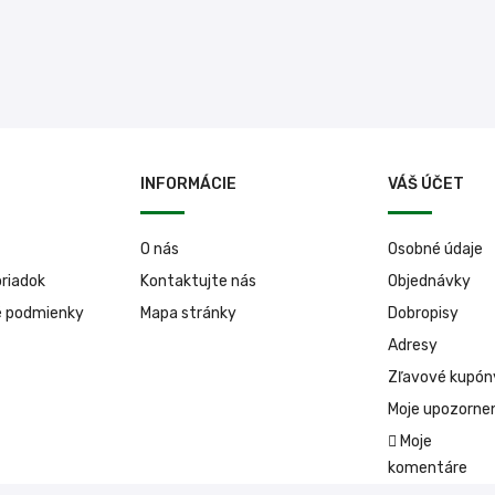
INFORMÁCIE
VÁŠ ÚČET
O nás
Osobné údaje
riadok
Kontaktujte nás
Objednávky
é podmienky
Mapa stránky
Dobropisy
Adresy
Zľavové kupón
Moje upozorne
Moje
komentáre