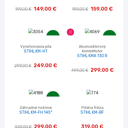
149,00 €
159,00 €
199,00 €
199,00 €
-50,00 €
-200,00 €
Vyvetvovacia píla
Akumulátorový
STIHL KM-HT
KombiMotor
STIHL KMA 130 R
249,00 €
299,00 €
299,00 €
499,00 €
-50,00 €
Záhradné nožnice
Pôdna fréza
STIHL KM-FH 145°
STIHL KM-BF
299,00 €
319,00 €
349,00 €