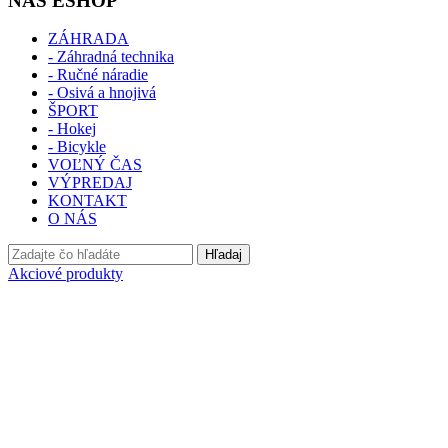
NÁŠ ESHOP
ZÁHRADA
- Záhradná technika
- Ručné náradie
- Osivá a hnojivá
ŠPORT
- Hokej
- Bicykle
VOĽNÝ ČAS
VÝPREDAJ
KONTAKT
O NÁS
Hľadaj
Akciové produkty