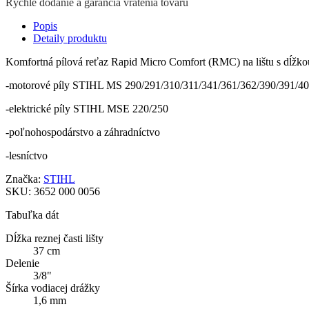
Rýchle dodanie a garancia vrátenia tovaru
Popis
Detaily produktu
Komfortná pílová reťaz Rapid Micro Comfort (RMC) na lištu s dĺžko
-motorové píly STIHL MS 290/291/310/311/341/361/362/390/391/40
-elektrické píly STIHL MSE 220/250
-poľnohospodárstvo a záhradníctvo
-lesníctvo
Značka:
STIHL
SKU:
3652 000 0056
Tabuľka dát
Dĺžka reznej časti lišty
37 cm
Delenie
3/8"
Šírka vodiacej drážky
1,6 mm