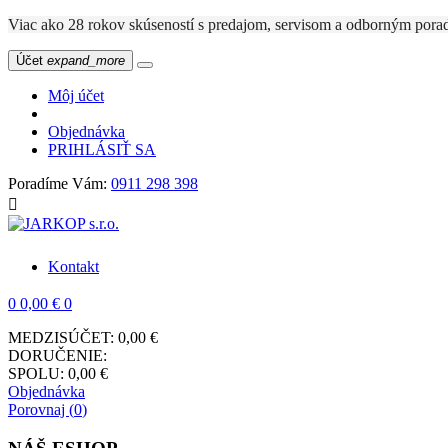
Viac ako 28 rokov skúseností s predajom, servisom a odbo
Účet
expand_more
Môj účet
Objednávka
PRIHLÁSIŤ SA
Poradíme Vám:
0911 298 398

Kontakt
0
0,00 €
0
MEDZISÚČET:
0,00 €
DORUČENIE:
SPOLU:
0,00 €
Objednávka
Porovnaj (
0
)