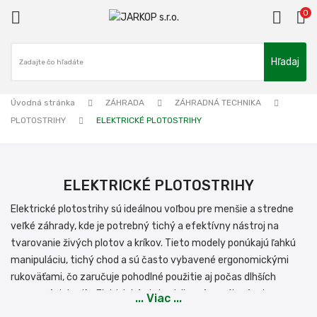
0

Hľadaj
ck
Úvodná stránka
ZÁHRADA
ZÁHRADNÁ TECHNIKA
PLOTOSTRIHY
ELEKTRICKÉ PLOTOSTRIHY
ELEKTRICKÉ PLOTOSTRIHY
Elektrické plotostrihy sú ideálnou voľbou pre menšie a stredne
veľké záhrady, kde je potrebný tichý a efektívny nástroj na
tvarovanie živých plotov a kríkov. Tieto modely ponúkajú ľahkú
manipuláciu, tichý chod a sú často vybavené ergonomickými
rukoväťami, čo zaručuje pohodlné použitie aj počas dlhších
pracovných hodín. Elektrické plotostrihy sú napájané priamo zo
... Viac ...
siete, čo znamená, že máte neobmedzený čas na prácu bez