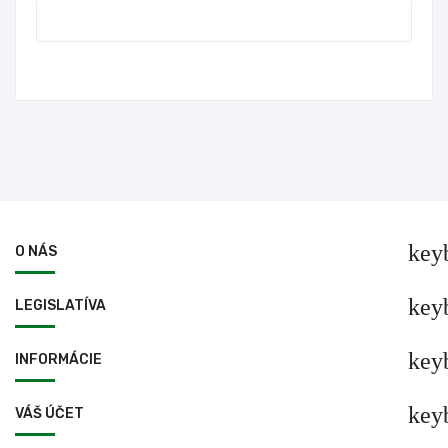
key
O NÁS
key
LEGISLATÍVA
key
INFORMÁCIE
key
VÁŠ ÚČET