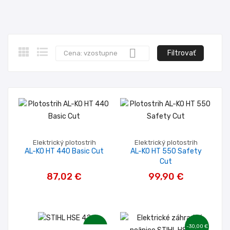
nutnosti dobíjania batérií. Sú vhodné na údržbu záhrad a
drobných živých plotov, kde je dôležitý tichý a šetrný výkon.

Filtrovať
Cena: vzostupne
Elektrický plotostrih
Elektrický plotostrih
AL-KO HT 440 Basic Cut
AL-KO HT 550 Safety
Cut
87,02 €
99,90 €
-20,00 €
-30,00 €