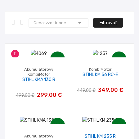

Filtrovať
Cena: vzostupne
-200,00 €
-100,00 €
Akumulátorový
KombiMotor
KombiMotor
STIHL KM 56 RC-E
STIHL KMA 130 R
349,00 €
449,00 €
299,00 €
499,00 €
-100,00 €
-250,00 €
Akumulátorový
STIHL KM 235 R