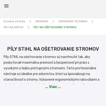

Úvodná stránka
ZÁHRADA
ZÁHRADNÁ TECHNIKA
PÍLY NA DREVO
PÍLY NA OŠETROVANIE STROMOV
PÍLY STIHL NA OŠETROVANIE STROMOV
Píly STIHL na ošetrovanie stromov sú navrhnuté tak, aby
poskytovali maximálnu presnosť a bezpečnosť pri práci s
vysokými a ťažko prístupnými stromami. Tieto profesionálne
nástroje sú ideálne pre arboristov, ktorí sa špecializujú na
starostlivosť o stromy. Vybavené ergonomickými rukoväťami a
silnými motormi, poskytujú užívateľom pohodlie a výkon pri
... Viac ...
dlhodobých prácach. S rôznymi dĺžkami lišty a silným rezacím
výkonom sú tieto píly vynikajúcim riešením pre starostlivosť o
stromy, pričom sa ľahko prispôsobia rôznym potrebám terénu a