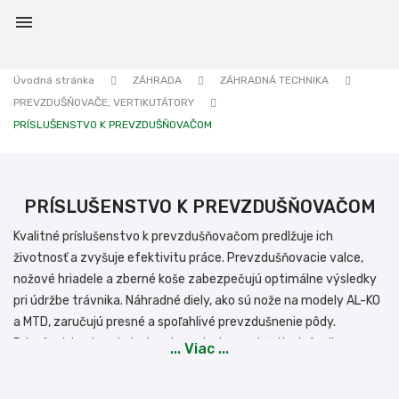

Úvodná stránka
ZÁHRADA
ZÁHRADNÁ TECHNIKA
PREVZDUŠŇOVAČE, VERTIKUTÁTORY
PRÍSLUŠENSTVO K PREVZDUŠŇOVAČOM
PRÍSLUŠENSTVO K PREVZDUŠŇOVAČOM
Kvalitné príslušenstvo k prevzdušňovačom predlžuje ich
životnosť a zvyšuje efektivitu práce. Prevzdušňovacie valce,
nožové hriadele a zberné koše zabezpečujú optimálne výsledky
pri údržbe trávnika. Náhradné diely, ako sú nože na modely AL-KO
a MTD, zaručujú presné a spoľahlivé prevzdušnenie pôdy.
Prispôsobte si svoj stroj podľa potreby a udržujte trávnik v
... Viac ...
najlepšej kondícii. Vyberte si vhodné príslušenstvo a zefektívnite
starostlivosť o váš trávnik.