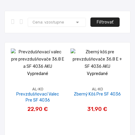

Filtrovať
Cena: vzostupne
Vypredané
Vypredané
AL-KO
AL-KO
Prevzdušňovací Valec
Zberný Kôš Pre SF 4036
Pre SF 4036
22,90 €
31,90 €