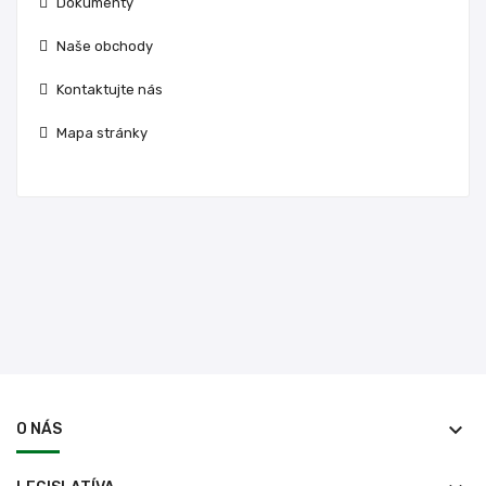
Dokumenty
Naše obchody
Kontaktujte nás
Mapa stránky
keyboard_arrow_down
O NÁS