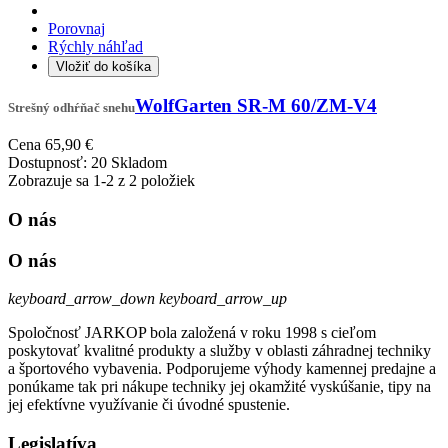
Porovnaj
Rýchly náhľad
Vložiť do košíka
WolfGarten SR-M 60/ZM-V4
Strešný odhŕňač snehu
Cena
65,90 €
Dostupnosť:
20 Skladom
Zobrazuje sa 1-2 z 2 položiek
O nás
O nás
keyboard_arrow_down
keyboard_arrow_up
Spoločnosť JARKOP bola založená v roku 1998 s cieľom
poskytovať kvalitné produkty a služby v oblasti záhradnej techniky
a športového vybavenia. Podporujeme výhody kamennej predajne a
ponúkame tak pri nákupe techniky jej okamžité vyskúšanie, tipy na
jej efektívne využívanie či úvodné spustenie.
Legislatíva