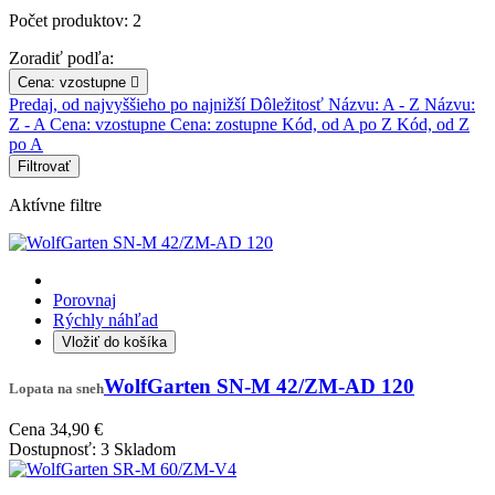
Počet produktov: 2
Zoradiť podľa:
Cena: vzostupne

Predaj, od najvyššieho po najnižší
Dôležitosť
Názvu: A - Z
Názvu:
Z - A
Cena: vzostupne
Cena: zostupne
Kód, od A po Z
Kód, od Z
po A
Filtrovať
Aktívne filtre
Porovnaj
Rýchly náhľad
Vložiť do košíka
WolfGarten SN-M 42/ZM-AD 120
Lopata na sneh
Cena
34,90 €
Dostupnosť:
3 Skladom