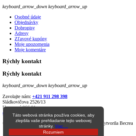
keyboard_arrow_down
keyboard_arrow_up
Osobné údaje
Objednávky
Dobropisy
Adresy
Zľavové kupóny
Moje upozornenia
Moje komentáre
Rýchly kontakt
Rýchly kontakt
keyboard_arrow_down
keyboard_arrow_up
Zavolajte nám:
+421 911 298 398
Sládkovičova 2526/13
Humenné 066 01
eshop@jarkop.sk
Táto webová stránka používa cookies, aby
zlepšila vaše prehliadanie tejto webovej
© 1998 – 2026 jarkop.sk Všetky práva vyhradené. Vytvorila Becrea
stránky.
Viac ...
Rozumiem