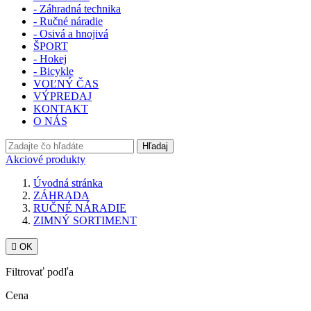
- Záhradná technika
- Ručné náradie
- Osivá a hnojivá
ŠPORT
- Hokej
- Bicykle
VOĽNÝ ČAS
VÝPREDAJ
KONTAKT
O NÁS
Hľadaj
Akciové produkty
Úvodná stránka
ZÁHRADA
RUČNÉ NÁRADIE
ZIMNÝ SORTIMENT

OK
Filtrovať podľa
Cena