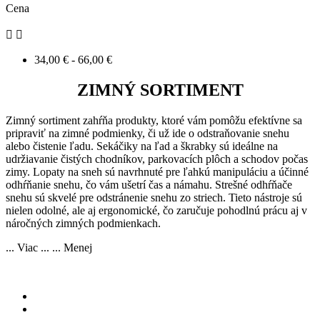
Cena


34,00 € - 66,00 €
ZIMNÝ SORTIMENT
Zimný sortiment zahŕňa produkty, ktoré vám pomôžu efektívne sa
pripraviť na zimné podmienky, či už ide o odstraňovanie snehu
alebo čistenie ľadu. Sekáčiky na ľad a škrabky sú ideálne na
udržiavanie čistých chodníkov, parkovacích plôch a schodov počas
zimy. Lopaty na sneh sú navrhnuté pre ľahkú manipuláciu a účinné
odhŕňanie snehu, čo vám ušetrí čas a námahu. Strešné odhŕňače
snehu sú skvelé pre odstránenie snehu zo striech. Tieto nástroje sú
nielen odolné, ale aj ergonomické, čo zaručuje pohodlnú prácu aj v
náročných zimných podmienkach.
... Viac ...
... Menej